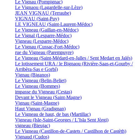
Le Vignau (Pompignac)
Le Vignaou (Lagardelle-sur-Lèze)
JEAN VIGNAU (Terraube)
VIGNAU (Saint-Puy)
LE VIGNEAU (Saint-Laurent-Médoc)
Le Vigneau (Gaillan-en-Médoc)
Le Vignal (Lesparre-Médoc)
Vigneau (Lesparre-Médoc)
Le Vignau (Cussac-Fort-Médoc)
rue du Vigneau (Parempuyre)
Le Vigneau (Saint-Médard-en-Jalles / Sent Medart en Jalés)
Le lotissement URA / le Bignaou (Rivière-Saas-et-Gourby /
Arribèra-Sas e Gorbí)
Vignau (Biganos)
Le Vigneau (Belin-Beliet)
Le Vigneau (Bommes)
impasse du Vigneau (Cestas)
Devant le Vigneau (Saint-Magne)
Vignau (Saint-Magne)
Haut Vignau (Gradignan)
Le Vigneau de haut, de bas (Martillac)
Vigneau (Isle-Saint-Georges / L’Isla Sent Jòrgi)
vigneau (Bieujac)
Le Vigneau (Castillon-de-Castets / Castilhon de Castèth)
Vignaud (Cudos)