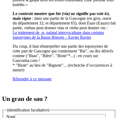
tonèths »
Le contexte montre que
bie
(via) ne signifie pas
voie
ici,
mais
vigne
: dans une partie de la Gascogne (en gros, ouest
du département 32, et département 65), dont
Euzo
(Eauze) fait
partie,
vinhau
peut donner
viau
et
vinha
peut donner
via
:
Le traitement de -n- palatal intervocalique dans certains
toponymes de la Basse Bigorre - Xavier Ravier
Du coup, il faut réinterpréter une partie des toponymes de
cette part de Gascogne qui contiennent "Bie", ou des dérivés
comme ("Biau", "Bière", "Biote"*...) ; en cours sur
Gasconha.com !
* "Biote" au lieu de "Bignote"... (recherche d’occurrences à
mener)
Répondre à ce message
Un gran de sau ?
(identification facultative)
Nom