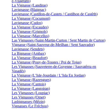
e-Vilagrans)
La Vignasse (Landiras)
Lavignasse (Blaignac)
Lavignasse (Castillon-de-Castets / Castilhon de Castèth)
La Vignasse (Cocumont)
Lavignasse (Cudos)
La Vignasse (Escaudes)
La Vignasse (Grignols)
La Vignasse (Marcellus)
Las Vignasses (Saint-Martin-Curton / Sent Martin de Curton)
Vignasse (Saint-Sauveur-de-Meilhan / Sent Sauvador)
Lavignasse (Sendets)
La Bignasse (Ambax)
La Vignasse (Beaufort)
La Vignasse (Pouy-de-Touges / Poi de Tojas)
Les Vignasses (Sauveterre-de-Guyenne / Sauvatèrra en
Vasadés)
La Vignasse (L’Isle-Jourdain / L’Isla En Jordan)
La Vignasse (Razengues)
La Vignasse (Cantois)
La Vignasse (Langoiran)
Les Vignasses (Loupiac)
Les Vignasses (Omet)
Lasbignasses (Mézin)
Vignasses (Le Fréchou)