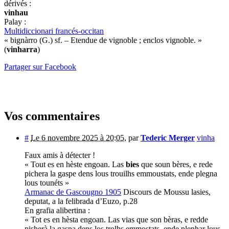
dérivés :
vinhau
Palay :
Multidiccionari francés-occitan
« bignàrro (G.) sf. – Etendue de vignoble ; enclos vignoble. »
(
vinharra
)
Partager sur Facebook
Vos commentaires
#
Le 6 novembre 2025 à 20:05
,
par
Tederic Merger
vinha
Faux amis à détecter !
« Tout es en hèste engoan. Las
bies
que soun bères, e rede
pichera la gaspe dens lous trouilhs emmoustats, ende plegna
lous tounéts »
Armanac de Gascougno 1905
Discours de Moussu lasies,
deputat, a la felibrada d’Euzo, p.28
En grafia alibertina :
« Tot es en hèsta engoan. Las vias que son bèras, e redde
pisherà la gaspa dens los trolhs emmostats, ende plenhar lous