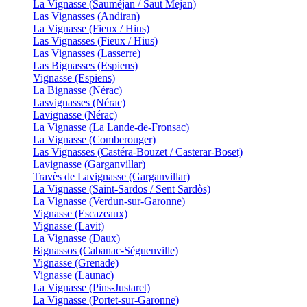
La Vignasse (Sauméjan / Saut Mejan)
Las Vignasses (Andiran)
La Vignasse (Fieux / Hius)
Las Vignasses (Fieux / Hius)
Las Vignasses (Lasserre)
Las Bignasses (Espiens)
Vignasse (Espiens)
La Bignasse (Nérac)
Lasvignasses (Nérac)
Lavignasse (Nérac)
La Vignasse (La Lande-de-Fronsac)
La Vignasse (Comberouger)
Las Vignasses (Castéra-Bouzet / Casterar-Boset)
Lavignasse (Garganvillar)
Travès de Lavignasse (Garganvillar)
La Vignasse (Saint-Sardos / Sent Sardòs)
La Vignasse (Verdun-sur-Garonne)
Vignasse (Escazeaux)
Vignasse (Lavit)
La Vignasse (Daux)
Bignassos (Cabanac-Séguenville)
Vignasse (Grenade)
Vignasse (Launac)
La Vignasse (Pins-Justaret)
La Vignasse (Portet-sur-Garonne)