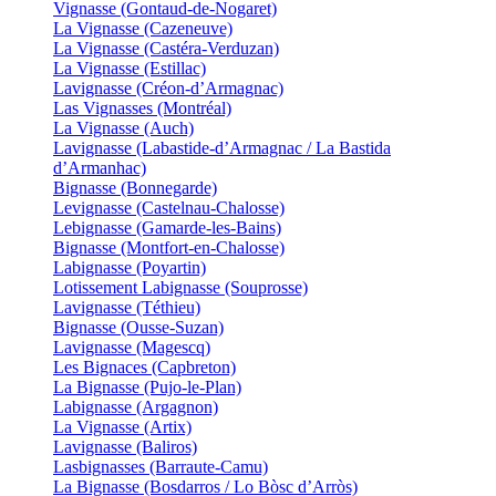
Vignasse (Gontaud-de-Nogaret)
La Vignasse (Cazeneuve)
La Vignasse (Castéra-Verduzan)
La Vignasse (Estillac)
Lavignasse (Créon-d’Armagnac)
Las Vignasses (Montréal)
La Vignasse (Auch)
Lavignasse (Labastide-d’Armagnac / La Bastida
d’Armanhac)
Bignasse (Bonnegarde)
Levignasse (Castelnau-Chalosse)
Lebignasse (Gamarde-les-Bains)
Bignasse (Montfort-en-Chalosse)
Labignasse (Poyartin)
Lotissement Labignasse (Souprosse)
Lavignasse (Téthieu)
Bignasse (Ousse-Suzan)
Lavignasse (Magescq)
Les Bignaces (Capbreton)
La Bignasse (Pujo-le-Plan)
Labignasse (Argagnon)
La Vignasse (Artix)
Lavignasse (Baliros)
Lasbignasses (Barraute-Camu)
La Bignasse (Bosdarros / Lo Bòsc d’Arròs)