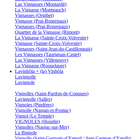
Las Vignasses (Montardit)
La Vignasse (Montgauch)
Vignasses (Orgibet)
Vignasse (Prat-Bonrepaux)
Vignasses (Prat-Bonrepaux)
Quartier de la Vignasse (Rimont)
La Vignasse (Sainte-Croix-Volvestre)
Vignasse (Sainte-Croix-Volvestre)
Vignasses (Saint-Jean-du-Castillonnais)
Les Vignasses (Taurignan-Castet)
Las Vignasses (Villeneuve)
La Vignasse (Roquelaure)
Lavinhòla + (la) Vinhòla
Lavignolle
Lavignole
Vignolles (Saint-Pardon-de-Conques)
Lavignolle (Salles)
Vignoles (Pindères)
Vignolle (Naujan-et-Postiac)
Vignol (Le Temple)
VIGNOLES (Hourtin)
Vignolles (Naujac-sur-Mer)
La Bignole
Vignolle (Saint-Germain-d’Esteuil / Sent German d’Estulh)