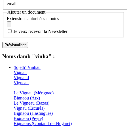
email
Ajouter un document
Extensions autorisées : toutes
Je veux recevoir la Newsletter
Noms damb "vinha" :
(lo,eth) Vinhau
Vignau
Vignaud
Vigneau
Le Vignau (Mérignac)
Bignaou (Arx)
Le Vigneau (Bazas)
Vignau (Escurès)
Bignaou (Hastingues)
Bignaou (Peyre)
Bignaous (Gontaud-de-Nogaret)