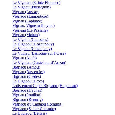
Le Vigneau (Sainte-Florence)
Le Vignau (Puisseguin)
Vignau (Lussac)
Vignaou (Lamontjoie)
Vignau (Laplume)
Vignau, Vigneau (Layrac)
Vigneau (Le Passage)
Vignau (Moirax)
Le Vignau (Caussens)
Le Bignaou (Gazaupouy)
Le Vignau (Gazaupouy)
Le Vignau (Larroque-sur-l’Osse)
Vignau (Auch)
Le Vigneau (Castelnau-d’Auzan)
Bignaou (Amou)
Vignau (Bassercles)
Bignaou (Clèdes)
Le Bignaou (Goos)
Lotissement Capet Bignaou (Hagetmau)
Bignaou (Heugas)
Vignau (Pouillon)
Bignaou (Renung)
Vignaou du Cantaou (Renung)
Vignaou (Sainte-Colombe)
Le Bignaou (Bégaar)