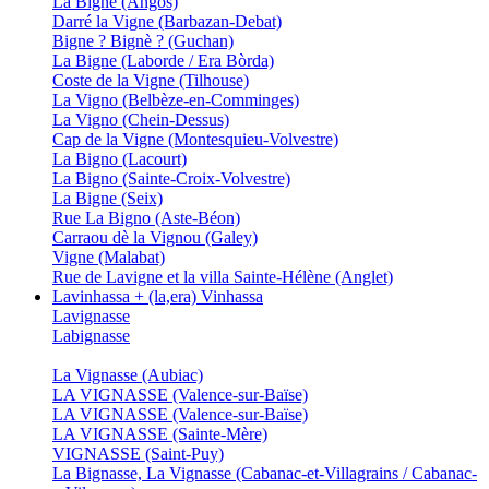
La Bigne (Angos)
Darré la Vigne (Barbazan-Debat)
Bigne ? Bignè ? (Guchan)
La Bigne (Laborde / Era Bòrda)
Coste de la Vigne (Tilhouse)
La Vigno (Belbèze-en-Comminges)
La Vigno (Chein-Dessus)
Cap de la Vigne (Montesquieu-Volvestre)
La Bigno (Lacourt)
La Bigno (Sainte-Croix-Volvestre)
La Bigne (Seix)
Rue La Bigno (Aste-Béon)
Carraou dè la Vignou (Galey)
Vigne (Malabat)
Rue de Lavigne et la villa Sainte-Hélène (Anglet)
Lavinhassa + (la,era) Vinhassa
Lavignasse
Labignasse
La Vignasse (Aubiac)
LA VIGNASSE (Valence-sur-Baïse)
LA VIGNASSE (Valence-sur-Baïse)
LA VIGNASSE (Sainte-Mère)
VIGNASSE (Saint-Puy)
La Bignasse, La Vignasse (Cabanac-et-Villagrains / Cabanac-