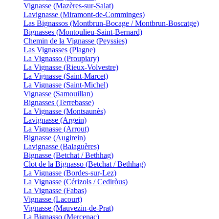
Vignasse (Mazères-sur-Salat)
Lavignasse (Miramont-de-Comminges)
Las Bignassos (Montbrun-Bocage / Montbrun-Boscatge)
Bignasses (Montoulieu-Saint-Bernard)
Chemin de la Vignasse (Peyssies)
Las Vignasses (Plagne)
La Vignasso (Proupiary)
La Vignasse (Rieux-Volvestre)
La Vignasse (Saint-Marcet)
La Vignasse (Saint-Michel)
Vignasse (Samouillan)
Bignasses (Terrebasse)
La Vignasse (Montsaunès)
Lavignasse (Argein)
La Vignasse (Arrout)
Bignasse (Augirein)
Lavignasse (Balaguères)
Bignasse (Betchat / Bethhag)
Clot de la Bignasso (Betchat / Bethhag)
La Vignasse (Bordes-sur-Lez)
La Vignasse (Cérizols / Cediròus)
La Vignasse (Fabas)
Vignasse (Lacourt)
Vignasse (Mauvezin-de-Prat)
La Bignasso (Mercenac)