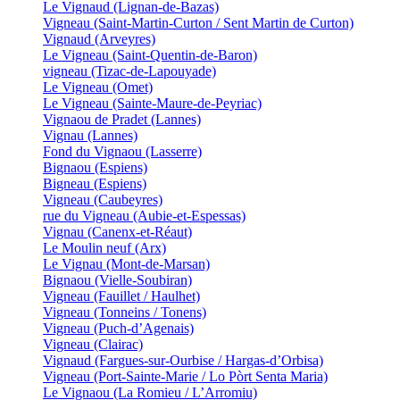
Le Vignaud (Lignan-de-Bazas)
Vigneau (Saint-Martin-Curton / Sent Martin de Curton)
Vignaud (Arveyres)
Le Vigneau (Saint-Quentin-de-Baron)
vigneau (Tizac-de-Lapouyade)
Le Vigneau (Omet)
Le Vigneau (Sainte-Maure-de-Peyriac)
Vignaou de Pradet (Lannes)
Vignau (Lannes)
Fond du Vignaou (Lasserre)
Bignaou (Espiens)
Bigneau (Espiens)
Vigneau (Caubeyres)
rue du Vigneau (Aubie-et-Espessas)
Vignau (Canenx-et-Réaut)
Le Moulin neuf (Arx)
Le Vignau (Mont-de-Marsan)
Bignaou (Vielle-Soubiran)
Vigneau (Fauillet / Haulhet)
Vigneau (Tonneins / Tonens)
Vigneau (Puch-d’Agenais)
Vigneau (Clairac)
Vignaud (Fargues-sur-Ourbise / Hargas-d’Orbisa)
Vigneau (Port-Sainte-Marie / Lo Pòrt Senta Maria)
Le Vignaou (La Romieu / L’Arromiu)