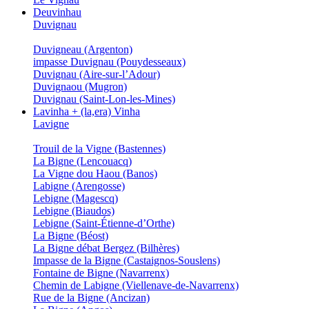
Deuvinhau
Duvignau
Duvigneau (Argenton)
impasse Duvignau (Pouydesseaux)
Duvignau (Aire-sur-l’Adour)
Duvignaou (Mugron)
Duvignau (Saint-Lon-les-Mines)
Lavinha + (la,era) Vinha
Lavigne
Trouil de la Vigne (Bastennes)
La Bigne (Lencouacq)
La Vigne dou Haou (Banos)
Labigne (Arengosse)
Lebigne (Magescq)
Lebigne (Biaudos)
Lebigne (Saint-Étienne-d’Orthe)
La Bigne (Béost)
La Bigne débat Bergez (Bilhères)
Impasse de la Bigne (Castaignos-Souslens)
Fontaine de Bigne (Navarrenx)
Chemin de Labigne (Viellenave-de-Navarrenx)
Rue de la Bigne (Ancizan)