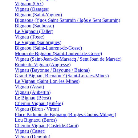
Vignaou (Orx)
Vignau (Ossages)
Bignaou (Saint-Yaguen)
Bignaous (Ygos-Saint-Saturnin / Igòs e Sent Saturnin)
Bignaou (Saubusse)
Le Vignaou (Taller)
Vignau (Tosse)
Le Vignau (Saubrigues)
Bignaou (Saint-Laurent-de-Gosse)
Moura de Bignaou (Saint-Laurent-de-Gosse)
Vignau (Saint-Jean-de-Marsacq / Sent Joan de Marsac)
Route du Vignau (Angresse)
Vignau (Bayonne / Bayoune / Baiona)
Grand Bignau, Bicnaou ? (Saint-Lon-les-Mines)
Le Vignau (Saint-Lon-les-Mines)
Vignau (Assat)
Vignau (Aubertin)
Le Bignau (Béost)
Chemin Vignau (Billère)
Vignau (Biron / Viron)
Place Padouin de Bignaou (Bruges-Capbis-Mifaget)
Lou Bignaou (Buros)
Chemin Vignau (Casteide-Cami)
Vignau (Castet)
Vignau (Denguin)