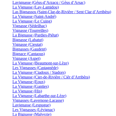
Lavignasse (Géus-d’Arzacq / Gèus d’Arsac)
La Vignasse (Lay-Lamidou)
Las Bignassos (Saint-Clar-de-Rivière / Sent Clar d’Arribèra)
La Vignasse (Saint-André)
La Vignasse (Le Cuing)
Vignasse (Sédeilhac)
Vignasse (Tourreilles)
La Bignasse (Pardies-Piétat)
Bignasse (Labatut)
Vignasse (Cieutat)
Bignasses (Gaudent)
Bignace (Cantaous)
Vignasse (Aspet)
La Vignasse (Beaumont-sur-Lèze)
Les Vignasses (Castagnède)
La Vignasse (Ciadoux / Siadors)
La Vignasse (Cier-de-Rivière / Cièr d’Arribèra)
La Vignasse (Eoux)
La Vignasse (Ganties)
La Vignasse (His)
La Vignasse (Labarthe-sur-Lèze)
Vignasses (Lavernose-Lacasse)
Lavignasse (Lespugue)
Les Vignasses (Lévignac)
La Bignasse (Malvezie)