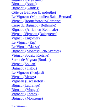
Bignaou (Aspet)
Bignaou (Ganties)
Côte de Bignaou (Landorthe)
Le Vigneau (Montoulieu-Saint-Bernard)
Vignau (Roquefort-sur-Garonne)
Carrè du Bignaou (Bethmale)
Bignaou (Arrien-en-Bethmale)
Vignau, Vignaou (Balaguères)
Vignau (Engomer)
Le Vignau (Erp)
Le Vignal (Massat)
Bignaou (Montesquieu-Avantès)
Vignau (Soueix-Rogalle)
Sarrat de Vignau (Soulan)
Vignau (Soulan)
Bignaou (Ustou)
Le Vigneau (Peujard)
Vignau (Mézos)
Vigneau (Escassefort)
Bignau (Lagrange)
Bignaou (Monget)
Vignaou (Fornex)
Bignaou (Montsoué)
Le Vignau