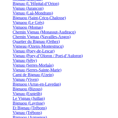
Bignau (L’Hôpital-d’Orion)
Vignau (Jurançon)
Vignau (Laà-Mondrans)
Bignaou (Saint-Cricq-Chalosse)
Vignaou (Le Grès)
Vignaou (Momas)
Chemin Vignau (Monassut-Audiracq)
Chemin Vignau (Navailles-Angos)
Quartier du Bignau (Orthez)
Vigneau (Ozenx-Montestrucq)
Vignau (Poey-de-Lescar)
Vignau (Poey-d’Oloron / Poei-d’Auloron)
Vignau (Séby)
Vignau (Serres-Morlaàs)
Vignau (Serres-Sainte-Marie)
Cami de Bignau (Uzein)
Vignau (Viven)
Bignaou (Arras-en-Lavedan)
Bignaou (Bizous)
Vignau (Espieilh)
Le Vignau (Juillan)
Bignaou (Layrisse)
Et Bignau (Trébons)
Vignau (Trébons)
Bignaou (Arguenos)