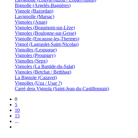
Bignolle (Argelès-Bagnères)
Vignole (Bazordan)
Lavignolle (Marsac)
Vignoles (Anan)
Vignoles (Beaumont-sur-Lèze)
Vignoles (Boulogne-sur-Gesse)
Vignolle (Encausse-les-Thermes)
Vignol (Lagraulet-Saint-Nicolas)
Vignolles (Lespugue)
Vignoles (Proupiary)
Vignolles (Sepx)
Vignoles (La Bastide-du-Salat)
Vignoles (Betchat / Bethhag)
La Bignole (Cazavet)
Vignolles (Uza / Usar ?)
Carrè dera Vignola (Saint-Jean-du-Castillonnais)
0
5
10
15
...