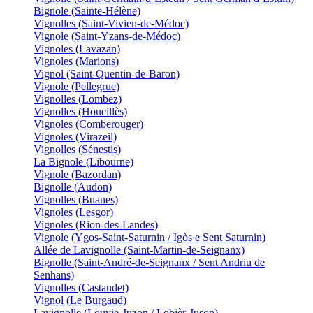
Bignole (Sainte-Hélène)
Vignolles (Saint-Vivien-de-Médoc)
Vignole (Saint-Yzans-de-Médoc)
Vignoles (Lavazan)
Vignoles (Marions)
Vignol (Saint-Quentin-de-Baron)
Vignole (Pellegrue)
Vignolles (Lombez)
Vignolles (Houeillès)
Vignoles (Comberouger)
Vignoles (Virazeil)
Vignolles (Sénestis)
La Bignole (Libourne)
Vignole (Bazordan)
Bignolle (Audon)
Vignolles (Buanes)
Vignoles (Lesgor)
Vignoles (Rion-des-Landes)
Vignole (Ygos-Saint-Saturnin / Igòs e Sent Saturnin)
Allée de Lavignolle (Saint-Martin-de-Seignanx)
Bignolle (Saint-André-de-Seignanx / Sent Andriu de
Senhans)
Vignolles (Castandet)
Vignol (Le Burgaud)
Lavignolle (Louvie-Juzon / Lobièr-Juson)