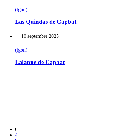
(Igon)
Las Quindas de Capbat
10 septembre 2025
(Igon)
Lalanne de Capbat
0
4