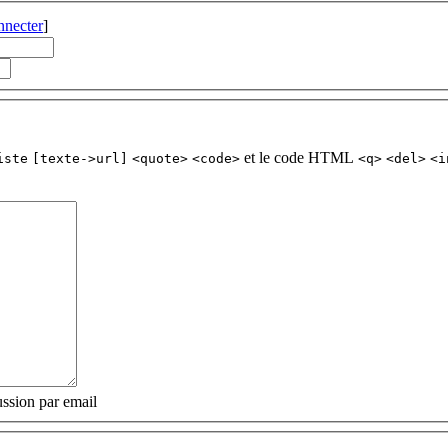
nnecter
]
et le code HTML
iste
[texte->url]
<quote>
<code>
<q>
<del>
<i
ssion par email