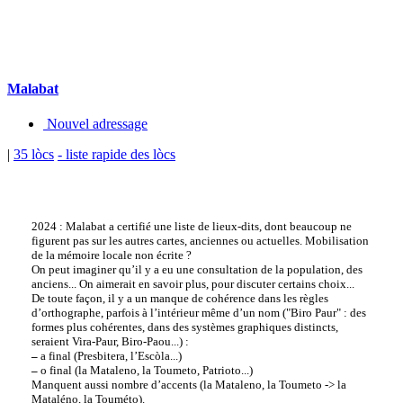
Malabat
Nouvel adressage
|
35 lòcs
- liste rapide des lòcs
2024 : Malabat a certifié une liste de lieux-dits, dont beaucoup ne
figurent pas sur les autres cartes, anciennes ou actuelles. Mobilisation
de la mémoire locale non écrite ?
On peut imaginer qu’il y a eu une consultation de la population, des
anciens... On aimerait en savoir plus, pour discuter certains choix...
De toute façon, il y a un manque de cohérence dans les règles
d’orthographe, parfois à l’intérieur même d’un nom ("Biro Paur" : des
formes plus cohérentes, dans des systèmes graphiques distincts,
seraient Vira-Paur, Biro-Paou...) :
–
a final (Presbitera, l’Escòla...)
–
o final (la Mataleno, la Toumeto, Patrioto...)
Manquent aussi nombre d’accents (la Mataleno, la Toumeto -> la
Mataléno, la Touméto).