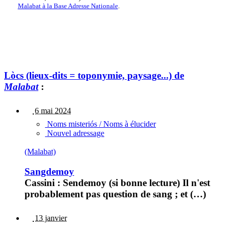
Malabat à la Base Adresse Nationale
.
Lòcs (lieux-dits = toponymie, paysage...) de
Malabat
:
6 mai 2024
Noms misteriós / Noms à élucider
Nouvel adressage
(Malabat)
Sangdemoy
Cassini : Sendemoy (si bonne lecture) Il n'est
probablement pas question de sang ; et (…)
13 janvier