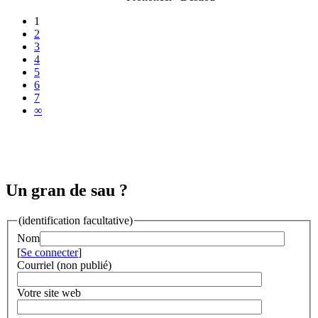
1
2
3
4
5
6
7
∞
Un gran de sau ?
(identification facultative)
Nom
[
Se connecter
]
Courriel (non publié)
Votre site web