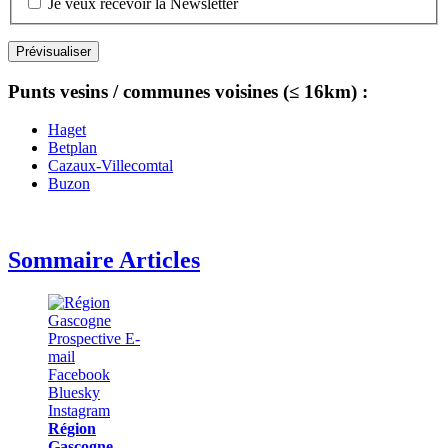
Je veux recevoir la Newsletter
Punts vesins / communes voisines (≤ 16km) :
Haget
Betplan
Cazaux-Villecomtal
Buzon
Sommaire Articles
Région
Gascogne