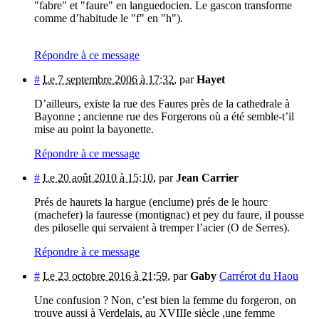
"fabre" et "faure" en languedocien. Le gascon transforme
comme d’habitude le "f" en "h").
Répondre à ce message
#
Le 7 septembre 2006 à 17:32
,
par
Hayet
D’ailleurs, existe la rue des Faures près de la cathedrale à
Bayonne ; ancienne rue des Forgerons où a été semble-t’il
mise au point la bayonette.
Répondre à ce message
#
Le 20 août 2010 à 15:10
,
par
Jean Carrier
Prés de haurets la hargue (enclume) prés de le hourc
(machefer) la fauresse (montignac) et pey du faure, il pousse
des piloselle qui servaient à tremper l’acier (O de Serres).
Répondre à ce message
#
Le 23 octobre 2016 à 21:59
,
par
Gaby
Carrérot du Haou
Une confusion ? Non, c’est bien la femme du forgeron, on
trouve aussi à Verdelais, au XVIIIe siècle ,une femme