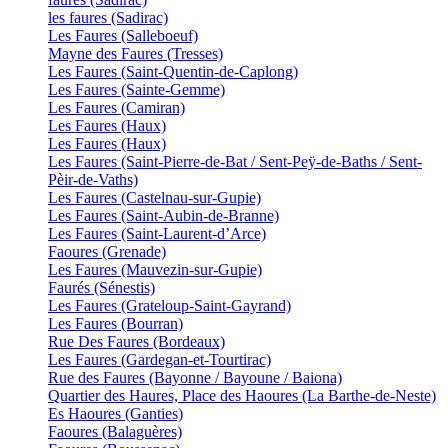
les faures (Sadirac)
Les Faures (Salleboeuf)
Mayne des Faures (Tresses)
Les Faures (Saint-Quentin-de-Caplong)
Les Faures (Sainte-Gemme)
Les Faures (Camiran)
Les Faures (Haux)
Les Faures (Haux)
Les Faures (Saint-Pierre-de-Bat / Sent-Peÿ-de-Baths / Sent-
Pèir-de-Vaths)
Les Faures (Castelnau-sur-Gupie)
Les Faures (Saint-Aubin-de-Branne)
Les Faures (Saint-Laurent-d’Arce)
Faoures (Grenade)
Les Faures (Mauvezin-sur-Gupie)
Faurés (Sénestis)
Les Faures (Grateloup-Saint-Gayrand)
Les Faures (Bourran)
Rue Des Faures (Bordeaux)
Les Faures (Gardegan-et-Tourtirac)
Rue des Faures (Bayonne / Bayoune / Baiona)
Quartier des Haures, Place des Haoures (La Barthe-de-Neste)
Es Haoures (Ganties)
Faoures (Balaguères)