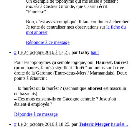
Un exemple de toponyme qui me laisse à penser :
Faurès
à Castres-Gironde, que Cassini écrit
"Fauresse"...
Bon, c’est assez compliqué. Il faut continuer à chercher.
Je tente de centraliser mes observations sur
la fiche du
mot ahorest
.
Répondre à ce message
#
Le 24 octobre 2016 à 17:21
,
par
Gaby
haur
Pour les toponymes ça semble logique, oui.
Haurèst, faurèst
(pron. haurès, faurès) signifient ’’forêt’’ au moins sur la rive
droite de la Garonne (Entre-deux-Mers / Marmandais). Deux
points à éclaircir :
–
lo faurèst ou la faurèst ? (sachant que
ahorèst
est masculin
en bazadais)
–
Ces mots existent-ils en Gacogne centrale ? Jusqu’où
étaient-il employés ?
Répondre à ce message
#
Le 24 octobre 2016 à 18:25
,
par
Tederic Merger
haurèst...