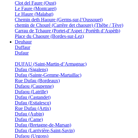
Clot del Faure (Oust)
Le Faure (Montcaret)
Le Haure (Malabat)
Chemin deth Haoure (Germs-sur-l’Oussouet)
chemin de Chouré (Carrère det chaoure) (Thèbe / Tève)
Carrau de Tchaure (Portet-d’Aspet / Portèth d’Aspèth)
Place du Chaoure (Bordes-sur-Lez)
Deuhaur
Duffaur
Dufaur
DUFAU (Saint-Martin-d’Armagnac)
Dufau (Sigalens)
Dufau (Sainte-Gemme-Martaillac)
Rue Dufau (Bordeaux)
Dufaou (Caupenne)
Dufaou (Latrille)
Dufau (Castandet)
Dufau (Estialescq)
Rue Dufau (Artix)
Dufau (Aubin)
Dufau (Came)
Dufau (Bretagne-de-Marsan)
Dufau (Larrivière-Saint-Savin)
Dufaou (Urgons)