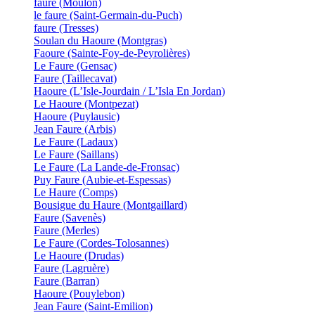
faure (Moulon)
le faure (Saint-Germain-du-Puch)
faure (Tresses)
Soulan du Haoure (Montgras)
Faoure (Sainte-Foy-de-Peyrolières)
Le Faure (Gensac)
Faure (Taillecavat)
Haoure (L’Isle-Jourdain / L’Isla En Jordan)
Le Haoure (Montpezat)
Haoure (Puylausic)
Jean Faure (Arbis)
Le Faure (Ladaux)
Le Faure (Saillans)
Le Faure (La Lande-de-Fronsac)
Puy Faure (Aubie-et-Espessas)
Le Haure (Comps)
Bousigue du Haure (Montgaillard)
Faure (Savenès)
Faure (Merles)
Le Faure (Cordes-Tolosannes)
Le Haoure (Drudas)
Faure (Lagruère)
Faure (Barran)
Haoure (Pouylebon)
Jean Faure (Saint-Emilion)