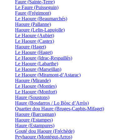
Faure (Sainte-Terre)
Le Faure (Puisseguin)
Faure (Frégimont)
Le Haoure (Beaumarchés)
Haoure (Pallanne)
Haoure (Lelin-Lapujolle)
Le Haoure (Aubiet)
Le Haoure (Castex)
Haoure (Haget)
Le Haoure (Haget)
Le Haoure (Idrac-Respaillès)
Le Haoure (Labarthe)
Le Haoure (Marseillan)
Le Haoure (Miramont-d’Astarac)
Haoure (Mirande)
Le Haoure (Monties)
Le Haoure (Monfort)
Haure (Soustons)
Haure (Bosdarros / Lo Bòsc d’Arròs)
Quartier dou Haure (Bruges-Capbis-Mifaget)
Haoure (Barcugnan)
Haoure (Estampes)
Haure (Estampures)
Gouté dou Haoure (Fréchède)
Peyhaoure (Montégut-Arros)