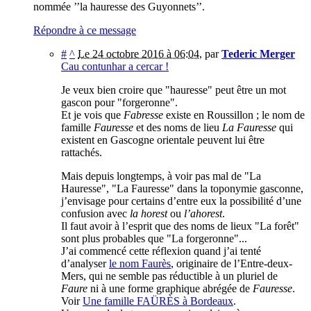
nommée ’’la hauresse des Guyonnets’’.
Répondre à ce message
#
^
Le 24 octobre 2016 à 06:04
,
par
Tederic Merger
Cau contunhar a cercar !
Je veux bien croire que "hauresse" peut être un mot
gascon pour "forgeronne".
Et je vois que
Fabresse
existe en Roussillon ; le nom de
famille
Fauresse
et des noms de lieu
La Fauresse
qui
existent en Gascogne orientale peuvent lui être
rattachés.
Mais depuis longtemps, à voir pas mal de "La
Hauresse", "La Fauresse" dans la toponymie gasconne,
j’envisage pour certains d’entre eux la possibilité d’une
confusion avec
la horest
ou
l’ahorest
.
Il faut avoir à l’esprit que des noms de lieux "La forêt"
sont plus probables que "La forgeronne"...
J’ai commencé cette réflexion quand j’ai tenté
d’analyser
le nom Faurès
, originaire de l’Entre-deux-
Mers, qui ne semble pas réductible à un pluriel de
Faure
ni à une forme graphique abrégée de
Fauresse
.
Voir
Une famille FAÜRÈS à Bordeaux
.