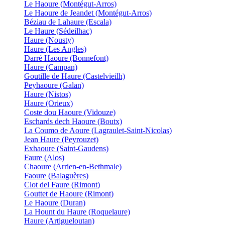
Le Haoure (Montégut-Arros)
Le Haoure de Jeandet (Montégut-Arros)
Béziau de Lahaure (Escala)
Le Haure (Sédeilhac)
Haure (Nousty)
Haure (Les Angles)
Darré Haoure (Bonnefont)
Haure (Campan)
Goutille de Haure (Castelvieilh)
Peyhaoure (Galan)
Haure (Nistos)
Haure (Orieux)
Coste dou Haoure (Vidouze)
Eschards dech Haoure (Boutx)
La Coumo de Aoure (Lagraulet-Saint-Nicolas)
Jean Haure (Peyrouzet)
Exhaoure (Saint-Gaudens)
Faure (Alos)
Chaoure (Arrien-en-Bethmale)
Faoure (Balaguères)
Clot del Faure (Rimont)
Gouttet de Haoure (Rimont)
Le Haoure (Duran)
La Hount du Haure (Roquelaure)
Haure (Artigueloutan)