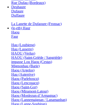
Rue Dufau (Bordeaux)
Deuhaure
Dufaure
Duffaure
La Lanette de Dufaoure (Fronsac)
(lo,eth) Haur
Haou
Faur
Hau (Loubieng)
Hau (Lasserre)
HAOU (Verlus)
HAOU (Saint-Griède / Sangriéde)
impasse Lou Haou (Cestas)
Mignonhau (Barie)
Haou (Argelos)
Hau (Auterrive)
Haou (Parleboscq)
Haou (Lencouacq)
Haou (Saint-Gor)
Haou (Miramont-Latour)
Haou (Monlezun-d’Armagnac)
Haou (Lannemaignan / Lanamanhan)
Haou (Lanne-Soubiran)