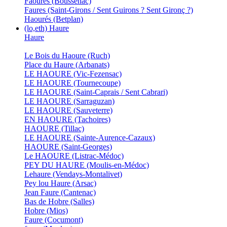
Faoures (Boussenac)
Faures (Saint-Girons / Sent Guirons ? Sent Gironç ?)
Haourés (Betplan)
(lo,eth) Haure
Haure
Le Bois du Haoure (Ruch)
Place du Haure (Arbanats)
LE HAOURE (Vic-Fezensac)
LE HAOURE (Tournecoupe)
LE HAOURE (Saint-Caprais / Sent Cabrari)
LE HAOURE (Sarraguzan)
LE HAOURE (Sauveterre)
EN HAOURE (Tachoires)
HAOURE (Tillac)
LE HAOURE (Sainte-Aurence-Cazaux)
HAOURE (Saint-Georges)
Le HAOURE (Listrac-Médoc)
PEY DU HAURE (Moulis-en-Médoc)
Lehaure (Vendays-Montalivet)
Pey lou Haure (Arsac)
Jean Faure (Cantenac)
Bas de Hobre (Salles)
Hobre (Mios)
Faure (Cocumont)