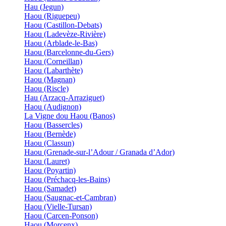
Hau (Jegun)
Haou (Riguepeu)
Haou (Castillon-Debats)
Haou (Ladevèze-Rivière)
Haou (Arblade-le-Bas)
Haou (Barcelonne-du-Gers)
Haou (Corneillan)
Haou (Labarthète)
Haou (Magnan)
Haou (Riscle)
Hau (Arzacq-Arraziguet)
Haou (Audignon)
La Vigne dou Haou (Banos)
Haou (Bassercles)
Haou (Bernède)
Haou (Classun)
Haou (Grenade-sur-l’Adour / Granada d’Ador)
Haou (Lauret)
Haou (Poyartin)
Haou (Préchacq-les-Bains)
Haou (Samadet)
Haou (Saugnac-et-Cambran)
Haou (Vielle-Tursan)
Haou (Carcen-Ponson)
Haou (Morcenx)