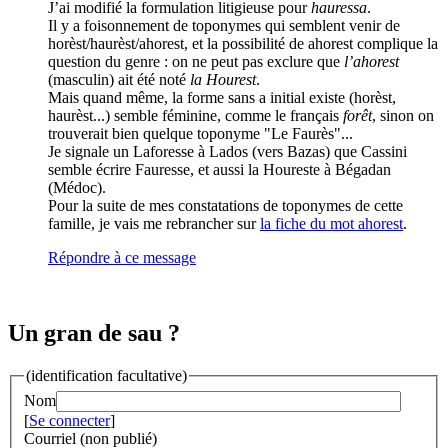
J’ai modifié la formulation litigieuse pour
hauressa
.
Il y a foisonnement de toponymes qui semblent venir de
horèst/haurèst/ahorest, et la possibilité de ahorest complique la
question du genre : on ne peut pas exclure que
l’ahorest
(masculin) ait été noté
la Hourest
.
Mais quand même, la forme sans a initial existe (horèst,
haurèst...) semble féminine, comme le français
forêt
, sinon on
trouverait bien quelque toponyme "Le Faurès"...
Je signale un Laforesse à Lados (vers Bazas) que Cassini
semble écrire Fauresse, et aussi la Houreste à Bégadan
(Médoc).
Pour la suite de mes constatations de toponymes de cette
famille, je vais me rebrancher sur
la fiche du mot ahorest
.
Répondre à ce message
Un gran de sau ?
(identification facultative)
Nom
[
Se connecter
]
Courriel (non publié)