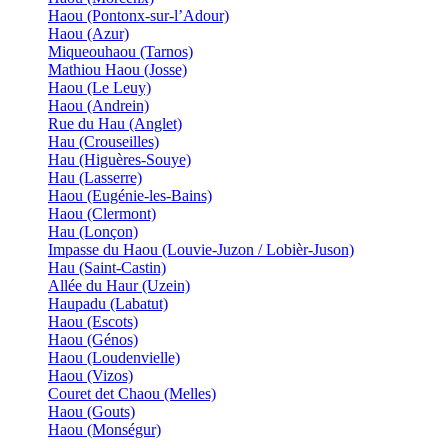
Haou (Pontonx-sur-l’Adour)
Haou (Azur)
Miqueouhaou (Tarnos)
Mathiou Haou (Josse)
Haou (Le Leuy)
Haou (Andrein)
Rue du Hau (Anglet)
Hau (Crouseilles)
Hau (Higuères-Souye)
Hau (Lasserre)
Haou (Eugénie-les-Bains)
Haou (Clermont)
Hau (Lonçon)
Impasse du Haou (Louvie-Juzon / Lobièr-Juson)
Hau (Saint-Castin)
Allée du Haur (Uzein)
Haupadu (Labatut)
Haou (Escots)
Haou (Génos)
Haou (Loudenvielle)
Haou (Vizos)
Couret det Chaou (Melles)
Haou (Gouts)
Haou (Monségur)