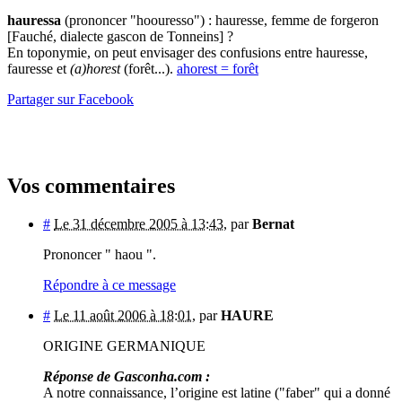
hauressa
(prononcer "hoouresso") : hauresse, femme de forgeron
[Fauché, dialecte gascon de Tonneins] ?
En toponymie, on peut envisager des confusions entre hauresse,
fauresse et
(a)horest
(forêt...).
ahorest = forêt
Partager sur Facebook
Vos commentaires
#
Le 31 décembre 2005 à 13:43
,
par
Bernat
Prononcer " haou ".
Répondre à ce message
#
Le 11 août 2006 à 18:01
,
par
HAURE
ORIGINE GERMANIQUE
Réponse de Gasconha.com :
A notre connaissance, l’origine est latine ("faber" qui a donné