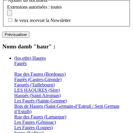
Ajouter un document
Extensions autorisées : toutes
Je veux recevoir la Newsletter
Noms damb "haur" :
(los,eths) Haures
Faurès
Rue des Faures (Bordeaux)
Faurès (Castres-Gironde)
Faourès (Taillebourg)
LES HAOURES (Sère)
Haoués (Saint-Arroman)
Les Faurès (Sainte-Gemme)
Bois de Haures (Saint-Germain-d’Esteuil / Sent German
d’Estulh)
Rue des Faures (Lamarque)
Les Faures (Génissac)
Les Faures (Loupes)
faures (Sadirac)