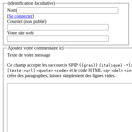
(identification facultative)
Nom
[
Se connecter
]
Courriel (non publié)
Votre site web
Ajoutez votre commentaire ici
Texte de votre message
Ce champ accepte les raccourcis SPIP
{{gras}}
{italique}
-*l
et le code HTML
[texte->url]
<quote>
<code>
<q>
<del>
<in
créer des paragraphes, laissez simplement des lignes vides.