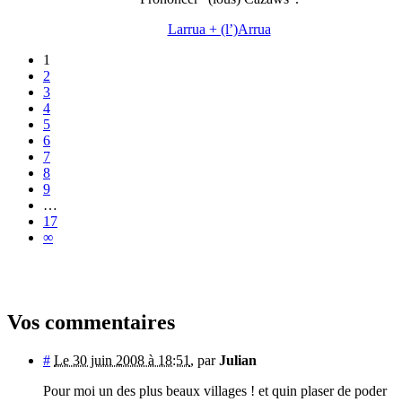
Larrua + (l’)Arrua
1
2
3
4
5
6
7
8
9
…
17
∞
Vos commentaires
#
Le 30 juin 2008 à 18:51
,
par
Julian
Pour moi un des plus beaux villages ! et quin plaser de poder