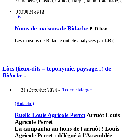
: Cheberse, Gastou, Guilou, Harpil, Janin, Lataillade, (…)
14 juillet 2010
|
6
Noms de maisons de Bidache
P. Dibon
Les maisons de Bidache ont été analysées par J-B (…)
Lòcs (lieux-dits = toponymie, paysage...) de
Bidache
:
31 décembre 2024
-
Tederic Merger
(Bidache)
Ruelle Louis Agricole Perret
Arruòt Louis
Agricole Perret
La campanha au hons de l'arruòt ! Louis
Agricole Perret : délégué à l’Assemblée