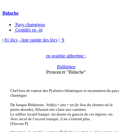
Bidache
Pays charnégou
Gentilés en -òt
|
81 lòcs
- liste rapide des lòcs
|
9
en graphie alibertine :
Bidàishen
Prononcer "Bidache"
Chef-lieu de canton des Pyrénées-Atlantiques et incarnation du pays
charnègue.
Du basque Bidaitzun : bid(e) + aitz + un (le lieu du chemin où la
pierre abonde). Allusion très claire aux carrières.
Le suffixe locatif basque -un donne en gascon de ces régions -en.
Avec recul de l’accent tonique, il ne s’entend plus.
[Vincent.P]