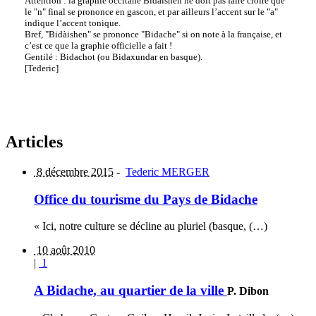
Attention : la graphie occitane Bidàishen ne doit pas faire croire que
le "n" final se prononce en gascon, et par ailleurs l’accent sur le "a"
indique l’accent tonique.
Bref, "Bidàishen" se prononce "Bidache" si on note à la française, et
c’est ce que la graphie officielle a fait !
Gentilé : Bidachot (ou Bidaxundar en basque).
[Tederic]
Articles
8 décembre 2015
-
Tederic MERGER
Office du tourisme du Pays de Bidache
« Ici, notre culture se décline au pluriel (basque, (…)
10 août 2010
|
1
A Bidache, au quartier de la ville
P. Dibon