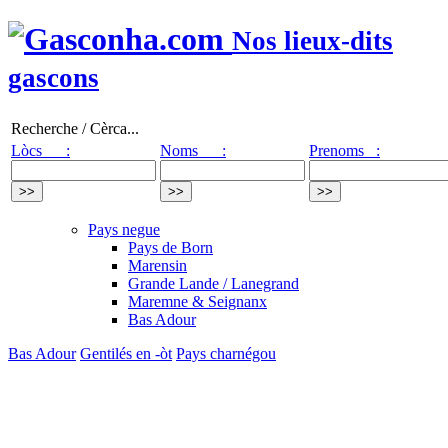
Nos lieux-dits
gascons
Recherche / Cèrca...
Lòcs :
Noms :
Prenoms :
Pays negue
Pays de Born
Marensin
Grande Lande / Lanegrand
Maremne & Seignanx
Bas Adour
Bas Adour
Gentilés en -òt
Pays charnégou