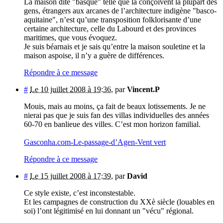
La maison dite "basque" telle que la conçoivent la plupart des
gens, étrangers aux arcanes de l’architecture indigène "basco-
aquitaine", n’est qu’une transposition folklorisante d’une
certaine architecture, celle du Labourd et des provinces
maritimes, que vous évoquez.
Je suis béarnais et je sais qu’entre la maison souletine et la
maison aspoise, il n’y a guère de différences.
Répondre à ce message
#
Le 10 juillet 2008 à 19:36
,
par
Vincent.P
Mouis, mais au moins, ça fait de beaux lotissements. Je ne
nierai pas que je suis fan des villas individuelles des années
60-70 en banlieue des villes. C’est mon horizon familial.
Gasconha.com-Le-passage-d’Agen-Vent vert
Répondre à ce message
#
Le 15 juillet 2008 à 17:39
,
par
David
Ce style existe, c’est inconstestable.
Et les campagnes de construction du XXè siècle (louables en
soi) l’ont légitimisé en lui donnant un "vécu" régional.