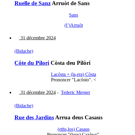
Ruelle de Sanz
Arruòt de Sans
Sans
(l’)Arruòt
31 décembre 2024
(Bidache)
Côte du Pilori
Còsta deu Pilòri
Lacòsta + (la,era) Còsta
Prononcer "Lacòsto". <
31 décembre 2024
-
Tederic Merger
(Bidache)
Rue des Jardins
Arrua deus Casaus
(eths,los) Casaus
Prononcer "(lous) Cazàws".