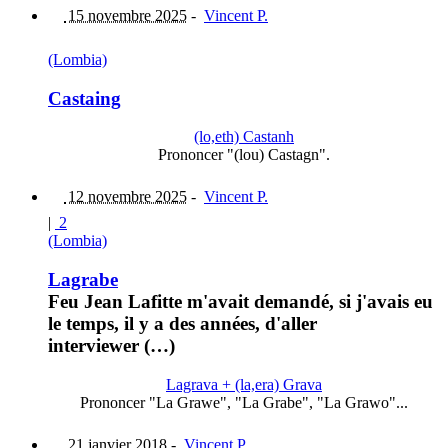
15 novembre 2025
-
Vincent P.
(Lombia)
Castaing
(lo,eth) Castanh
Prononcer "(lou) Castagn".
12 novembre 2025
-
Vincent P.
|
2
(Lombia)
Lagrabe
Feu Jean Lafitte m'avait demandé, si j'avais eu
le temps, il y a des années, d'aller
interviewer (…)
Lagrava + (la,era) Grava
Prononcer "La Grawe", "La Grabe", "La Grawo"...
21 janvier 2018
-
Vincent P.