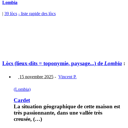
Lombia
|
39 lòcs
- liste rapide des lòcs
Lòcs (lieux-dits = toponymie, paysage...) de
Lombia
:
15 novembre 2025
-
Vincent P.
(Lombia)
Cardet
La situation géographique de cette maison est
très passionnante, dans une vallée très
creusée, (…)