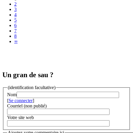
2
3
4
5
6
7
8
∞
Un gran de sau ?
(identification facultative)
Nom
[
Se connecter
]
Courriel (non publié)
Votre site web
Ajoutez votre commentaire ici