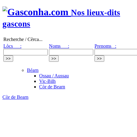
Nos lieux-dits
gascons
Recherche / Cèrca...
Lòcs :
Noms :
Prenoms :
Béarn
Ossau / Aussau
Vic-Bilh
Còr de Bearn
Còr de Bearn