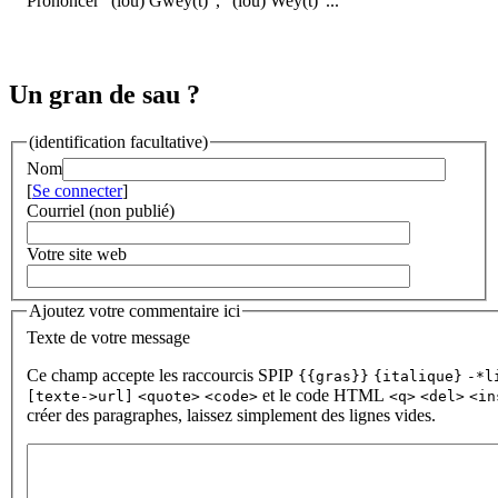
Prononcer "(lou) Gweÿ(t)", "(lou) Weÿ(t)"...
Un gran de sau ?
(identification facultative)
Nom
[
Se connecter
]
Courriel (non publié)
Votre site web
Ajoutez votre commentaire ici
Texte de votre message
Ce champ accepte les raccourcis SPIP
{{gras}}
{italique}
-*l
et le code HTML
[texte->url]
<quote>
<code>
<q>
<del>
<in
créer des paragraphes, laissez simplement des lignes vides.