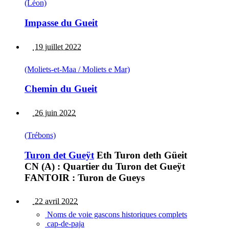
(Léon)
Impasse du Gueit
19 juillet 2022
(Moliets-et-Maa / Moliets e Mar)
Chemin du Gueit
26 juin 2022
(Trébons)
Turon det Gueÿt
Eth Turon deth Güeit
CN (A) : Quartier du Turon det Gueÿt
FANTOIR : Turon de Gueys
22 avril 2022
Noms de voie gascons historiques complets
cap-de-paja