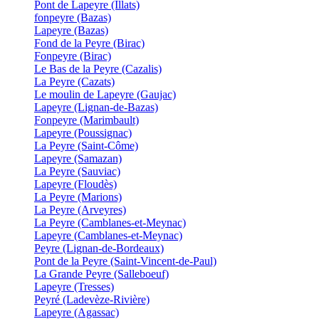
Pont de Lapeyre (Illats)
fonpeyre (Bazas)
Lapeyre (Bazas)
Fond de la Peyre (Birac)
Fonpeyre (Birac)
Le Bas de la Peyre (Cazalis)
La Peyre (Cazats)
Le moulin de Lapeyre (Gaujac)
Lapeyre (Lignan-de-Bazas)
Fonpeyre (Marimbault)
Lapeyre (Poussignac)
La Peyre (Saint-Côme)
Lapeyre (Samazan)
La Peyre (Sauviac)
Lapeyre (Floudès)
La Peyre (Marions)
La Peyre (Arveyres)
La Peyre (Camblanes-et-Meynac)
Lapeyre (Camblanes-et-Meynac)
Peyre (Lignan-de-Bordeaux)
Pont de la Peyre (Saint-Vincent-de-Paul)
La Grande Peyre (Salleboeuf)
Lapeyre (Tresses)
Peyré (Ladevèze-Rivière)
Lapeyre (Agassac)