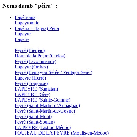
Noms damb "pèira" :
Lapèironia
Lapeyronnie
Lapèira + (la,era) Pèira
Lapeyre
Lapeire
Peyré (Bieujac)
Houn de la Peyre (Cudos)
Peyré (Lacommande)
Lapeyre (Orthez)
Peyré (Bentayou-Sérée / Ventajor-Serèr)
Lapeyre (Herré)
Peyré (Toujouse)
LAPEYRE (Samatan)
LAPEYRE (Sère)
LAPEYRE (Sainte-Gemme)
Peyré (Saint-Martin-d’Armagnac)
Peyré (Saint-Martin-de-Goyne)
Peyré (Saint-Mont)
Peyré (Saint-Soulan)
LA PEYRE (Listrac-Médoc)
POUJEAU DE LA PEYRE (Moulis-en-Médoc)