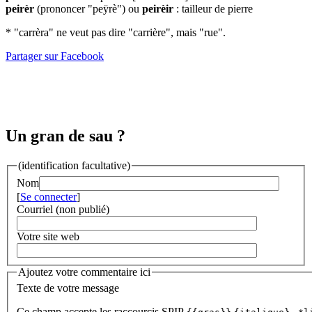
peirèr
(prononcer "peÿrè") ou
peirèir
: tailleur de pierre
* "carrèra" ne veut pas dire "carrière", mais "rue".
Partager sur Facebook
Un gran de sau ?
(identification facultative)
Nom
[
Se connecter
]
Courriel (non publié)
Votre site web
Ajoutez votre commentaire ici
Texte de votre message
Ce champ accepte les raccourcis SPIP