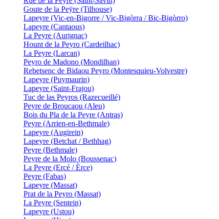
Rue de la Peyre (Saint-Savin)
Goute de la Peÿre (Tilhouse)
Lapeyre (Vic-en-Bigorre / Vic-Bigòrra / Bic-Bigòrro)
Lapeyre (Cantaous)
La Peyre (Aurignac)
Hount de la Peyro (Cardeilhac)
La Peyre (Larcan)
Peyro de Madono (Mondilhan)
Rebetsenc de Bidaou Peyro (Montesquieu-Volvestre)
Lapeyre (Puymaurin)
Lapeyre (Saint-Frajou)
Tuc de las Peyros (Razecueillé)
Peyre de Broucaou (Aleu)
Bois du Pla de la Peyre (Antras)
Peyre (Arrien-en-Bethmale)
Lapeyre (Augirein)
Lapeyre (Betchat / Bethhag)
Peyre (Bethmale)
Peyre de la Molo (Boussenac)
La Peyre (Ercé / Èrce)
Peyre (Fabas)
Lapeyre (Massat)
Prat de la Peyro (Massat)
La Peyre (Sentein)
Lapeyre (Ustou)