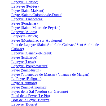
Lapeyre (Gensac)
La Peyre (Pébées)
Peyre (Saint-Maixant)
Peyre (Sainte-Colombe-de-Duras)
Lapeyre (Francescas)
Peyre (Poudenas)
Peyré (Sainte-Maure-de-Peyriac)
Lapeyre (Allons)
Fonpeyre (Bruch)
Peyre (Montagnac-sur-Auvignon)
Pont de Lapeyre (Saint-André-de-Cubzac / Sent Andriu de
Cubzac)
Lapeyre (Canenx-et-Réaut)
Peyre (Estigarde)
Lapeyre (Losse)
Lapeyre (Pouydesseaux)
Peyre (Saint-Justin)
Peyré (Villeneuve-de-Marsan / Vilanava de Marçan)
La Peyre (Balignac)
Peyre (Caumont)
Peyre (Saint-Arroumex)
Peyro de la Sal (Verdun-sur-Garonne)
Fond de la Peyre (Le Pin)
Bois de la Peyre (Bourret)
Lapeyre (Bourret)