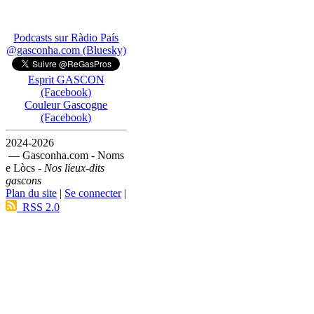
Podcasts sur Ràdio País
@gasconha.com (Bluesky)
Esprit GASCON
(Facebook)
Couleur Gascogne
(Facebook)
2024-2026
— Gasconha.com - Noms
e Lòcs -
Nos lieux-dits
gascons
Plan du site
|
Se connecter
|
RSS 2.0