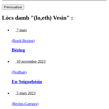
Lòcs damb "(lo,eth) Vesin" :
7 mars
(Boeil-Bezing)
Bézing
10 novembre 2023
(Noilhan)
En Seignebézin
5 mars 2023
(Bezins-Garraux)