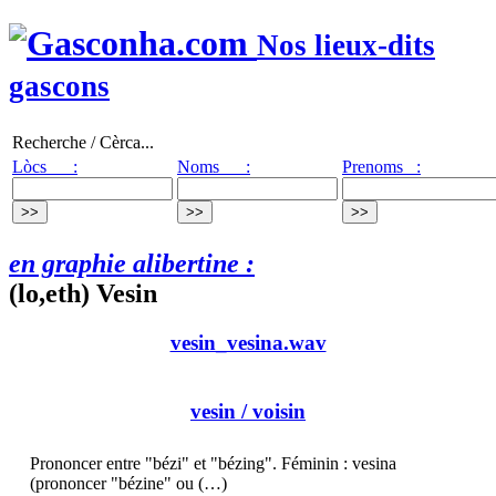
Nos lieux-dits
gascons
Recherche / Cèrca...
Lòcs :
Noms :
Prenoms :
en graphie alibertine :
(lo,eth) Vesin
vesin_vesina.wav
vesin
/ voisin
Prononcer entre "bézi" et "bézing". Féminin : vesina
(prononcer "bézine" ou (…)