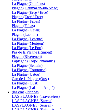
La Plagne (Couflens)
Plagne (Daumazan-sur-Arize)
La Plagne (Ercé / Èrce)
Plagne (Ercé / Èrce)
La Plagne (Fabas)
Plagne (Fabas)
La Plagne (Gajan)
Plagne (Lacourt)
La Plagne (Lescure)
La Plagne (Mérigon)
La Plagne (Le Port)
Pas de la Plagne (Rimont)
Plagne (Rivèrenert)
Laplagne (Lorp-Sentaraille)
La Plagne (Sentein)
La Plagne (Tourtouse)
La Plagne (Ustou)
Cap de la Plagne (Oust)
La Plagne (Oust)
La Plagne (Lalanne-Arqué)
(las,eras) Planhas
LAS PLAGNES (Traversères)
LAS PLAGNES (Sarcos)
LASPLAGNES (Seissan)
LAS PLAGNES (Sainte-Anne)