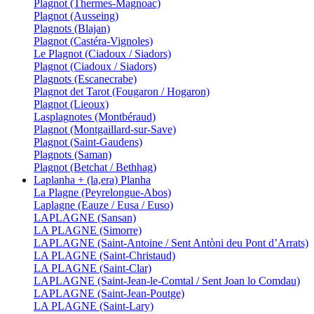
Plagnot (Thermes-Magnoac)
Plagnot (Ausseing)
Plagnots (Blajan)
Plagnot (Castéra-Vignoles)
Le Plagnot (Ciadoux / Siadors)
Plagnot (Ciadoux / Siadors)
Plagnots (Escanecrabe)
Plagnot det Tarot (Fougaron / Hogaron)
Plagnot (Lieoux)
Lasplagnotes (Montbéraud)
Plagnot (Montgaillard-sur-Save)
Plagnot (Saint-Gaudens)
Plagnots (Saman)
Plagnot (Betchat / Bethhag)
Laplanha + (la,era) Planha
La Plagne (Peyrelongue-Abos)
Laplagne (Eauze / Eusa / Euso)
LAPLAGNE (Sansan)
LA PLAGNE (Simorre)
LAPLAGNE (Saint-Antoine / Sent Antòni deu Pont d’Arrats)
LA PLAGNE (Saint-Christaud)
LA PLAGNE (Saint-Clar)
LAPLAGNE (Saint-Jean-le-Comtal / Sent Joan lo Comdau)
LAPLAGNE (Saint-Jean-Poutge)
LA PLAGNE (Saint-Lary)