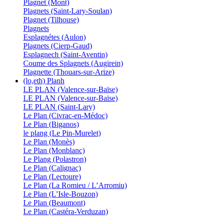
Plagnet (Mont)
Plagnets (Saint-Lary-Soulan)
Plagnet (Tilhouse)
Plagnets
Esplagnétes (Aulon)
Plagnets (Cierp-Gaud)
Esplagnech (Saint-Aventin)
Coume des Splagnets (Augirein)
Plagnette (Thouars-sur-Arize)
(lo,eth) Planh
LE PLAN (Valence-sur-Baïse)
LE PLAN (Valence-sur-Baïse)
LE PLAN (Saint-Lary)
Le Plan (Civrac-en-Médoc)
Le Plan (Biganos)
le plang (Le Pin-Murelet)
Le Plan (Monès)
Le Plan (Monblanc)
Le Plang (Polastron)
Le Plan (Calignac)
Le Plan (Lectoure)
Le Plan (La Romieu / L’Arromiu)
Le Plan (L’Isle-Bouzon)
Le Plan (Beaumont)
Le Plan (Castéra-Verduzan)