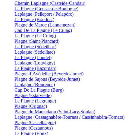
Chemin Laplagne (Casteide-Candau)
La Plagne (Gensac-de-Boulogne)
Laplagne (Pelleport / Pelapòrc)
La Plagne (Boudrac)
Plagne de Maroc (Lannemezan)
Cap De La Plagne (Le Cuing)
La Plagne (Le Cuing)
Plagne (Saint-Plancard)
La Plagne (Sédeilhac)
Laplagne (Sédeilhac)
La Plagne (Loudet)
Laplagne (Louvigny)
La Plagne (Bazordan)
Plagne d’Avédeille (Beyrède-Jumet)
Plagne de Sajous (Beyrède-Jumet)
Laplagne (Bonrepos)
Cap De La Plagne (Burg)
Plagne (Estarvielle)
La Plagne (Lagrange)
Plagne (Orignac)
Plagne du Marcadaou (Saint-Lary-Soulan)
Laplagne (Cassagnabère-Tournas / Cassinhabèra-Tornars)
Plagne (Castelbiague)
Plagne (Cazaunous)
La Plagne (Eoux)