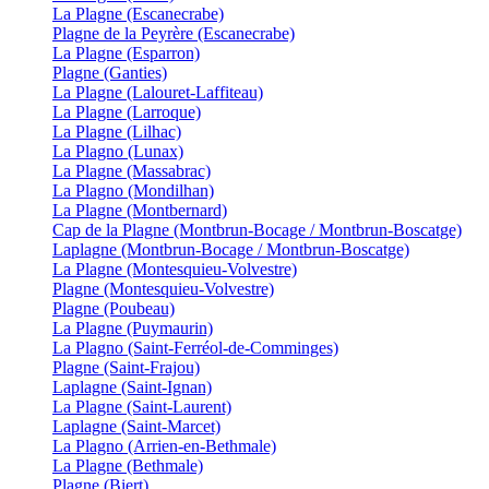
La Plagne (Escanecrabe)
Plagne de la Peyrère (Escanecrabe)
La Plagne (Esparron)
Plagne (Ganties)
La Plagne (Lalouret-Laffiteau)
La Plagne (Larroque)
La Plagne (Lilhac)
La Plagno (Lunax)
La Plagne (Massabrac)
La Plagno (Mondilhan)
La Plagne (Montbernard)
Cap de la Plagne (Montbrun-Bocage / Montbrun-Boscatge)
Laplagne (Montbrun-Bocage / Montbrun-Boscatge)
La Plagne (Montesquieu-Volvestre)
Plagne (Montesquieu-Volvestre)
Plagne (Poubeau)
La Plagne (Puymaurin)
La Plagno (Saint-Ferréol-de-Comminges)
Plagne (Saint-Frajou)
Laplagne (Saint-Ignan)
La Plagne (Saint-Laurent)
Laplagne (Saint-Marcet)
La Plagno (Arrien-en-Bethmale)
La Plagne (Bethmale)
Plagne (Biert)