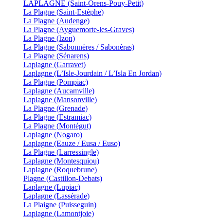
LAPLAGNE (Saint-Orens-Pouy-Petit)
La Plagne (Saint-Estèphe)
La Plagne (Audenge)
La Plagne (Ayguemorte-les-Graves)
La Plagne (Izon)
La Plagne (Sabonnères / Sabonèras)
La Plagne (Sénarens)
Laplagne (Garravet)
Laplagne (L’Isle-Jourdain / L’Isla En Jordan)
La Plagne (Pompiac)
Laplagne (Aucamville)
Laplagne (Mansonville)
La Plagne (Grenade)
La Plagne (Estramiac)
La Plagne (Montégut)
Laplagne (Nogaro)
Laplagne (Eauze / Eusa / Euso)
La Plagne (Larressingle)
Laplagne (Montesquiou)
Laplagne (Roquebrune)
Plagne (Castillon-Debats)
Laplagne (Lupiac)
Laplagne (Lassérade)
La Plaigne (Puisseguin)
Laplagne (Lamontjoie)