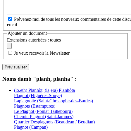
Prévenez-moi de tous les nouveaux commentaires de cette discu
email
Ajouter un document
Extensions autorisées : toutes
Je veux recevoir la Newsletter
Noms damb "planh, planha" :
(lo,eth) Planhòt, (la,era) Planhòta
Plagnot (Higuères-Souye)
Laplagnotte (Saint-Christophe-des-Bardes)
Plagnots (Estampures)
Le Plagnot (Ponlat-Taillebourg)
Chemin Plagnot (Saint-Jammes)
Quartier Desplagnots (Beaudéan / Beudian)
Plagnot (Campan)