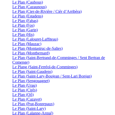
Le Plan (Caubous)
Le Plan (Cazaunous)
Le Plan (Cier-de-Rivière / Cièr d’Arribèra)
Le Plan (Estadens)
Le Plan (Fabas)
Le Plan (Fos)
Le Plan (Garin)
Le Plan (His)
Le Plan (Lalouret-Laffiteau)
Le Plan (Mauzac)
Le Plan (Montastruc-de-Salies)
Le Plan (Montbernard)
Le Plan (Saint-Bertrand-de-Comminges / Sent Bertran de
Comenge)
Le Plang (Saint-Ferréol-de-Comminges)
Le Plan (Saint-Gaudens)
Le Plan (Saint-Lary-Boujean / Sent-Lari Bonjan)
Le Plan (Sengouagnet)
Le Plan (Urau)
Le Plan (Cirès)
Le Plan (Oô)
Le Plan (Cazavet)
Le Plan (Prat-Bonrepaux)
Le Plan (Saint-Lary)
Le Plan (Lalanne-Arqué)