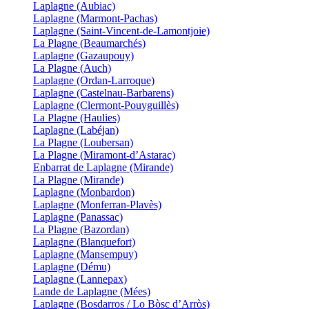
Laplagne (Aubiac)
Laplagne (Marmont-Pachas)
Laplagne (Saint-Vincent-de-Lamontjoie)
La Plagne (Beaumarchés)
Laplagne (Gazaupouy)
La Plagne (Auch)
Laplagne (Ordan-Larroque)
Laplagne (Castelnau-Barbarens)
Laplagne (Clermont-Pouyguillès)
La Plagne (Haulies)
Laplagne (Labéjan)
La Plagne (Loubersan)
La Plagne (Miramont-d’Astarac)
Enbarrat de Laplagne (Mirande)
La Plagne (Mirande)
Laplagne (Monbardon)
Laplagne (Monferran-Plavès)
Laplagne (Panassac)
La Plagne (Bazordan)
Laplagne (Blanquefort)
Laplagne (Mansempuy)
Laplagne (Dému)
Laplagne (Lannepax)
Lande de Laplagne (Mées)
Laplagne (Bosdarros / Lo Bòsc d’Arròs)