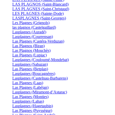
LAS PLAGNOS (Saint-Blancard)
LAS PLAGNES (Saint-Christaud)
LES PLAGNES (Sainte-Dode)
LASPLAGNES (Saint-Georges)
Les Plagnes (Grignols)
las plagnos (Castelgaillard)
Lasplagnes (Auradé)
Lasplagnes (Courrensan)
Las Plagnes (Castéra-Verduzan)
Las Plagnos (Biran)
Las Plagnos (Mouchès)
Las Plagnes (Lupiac)
Lasplagnes (Couloumé-Mondebat)
Lasplagnes (Sabazan)
Las Plagnes (Betplan)
Lasplagnes (Boucagnères)
Lasplagnes (Castelnau-Barbarens)
Las Plagnes (Laas)
Las Plagnes (Labéjan)
Lasplagnes (Miramont-d’Astarac)
Las Plagnes (Monties)
Lasplagnes (Lahas)
Lasplagnes (Hagetaubin)
Las Plagnes (Puysségur)