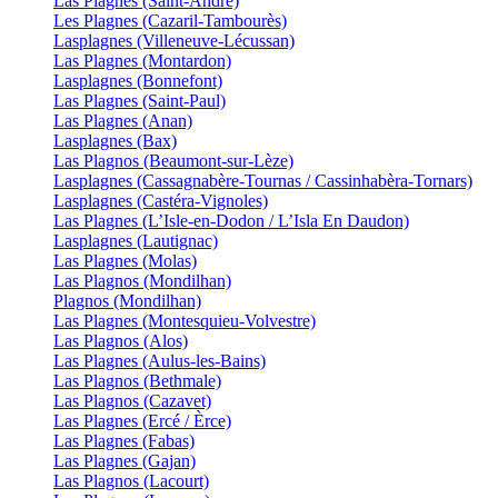
Las Plagnes (Saint-André)
Les Plagnes (Cazaril-Tambourès)
Lasplagnes (Villeneuve-Lécussan)
Las Plagnes (Montardon)
Lasplagnes (Bonnefont)
Las Plagnes (Saint-Paul)
Las Plagnes (Anan)
Lasplagnes (Bax)
Las Plagnos (Beaumont-sur-Lèze)
Lasplagnes (Cassagnabère-Tournas / Cassinhabèra-Tornars)
Lasplagnes (Castéra-Vignoles)
Las Plagnes (L’Isle-en-Dodon / L’Isla En Daudon)
Lasplagnes (Lautignac)
Las Plagnes (Molas)
Las Plagnos (Mondilhan)
Plagnos (Mondilhan)
Las Plagnes (Montesquieu-Volvestre)
Las Plagnos (Alos)
Las Plagnes (Aulus-les-Bains)
Las Plagnos (Bethmale)
Las Plagnos (Cazavet)
Las Plagnes (Ercé / Èrce)
Las Plagnes (Fabas)
Las Plagnes (Gajan)
Las Plagnos (Lacourt)