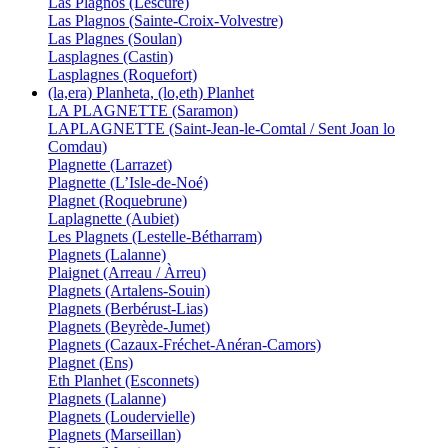
Las Plagnos (Lescure)
Las Plagnos (Sainte-Croix-Volvestre)
Las Plagnes (Soulan)
Lasplagnes (Castin)
Lasplagnes (Roquefort)
(la,era) Planheta, (lo,eth) Planhet
LA PLAGNETTE (Saramon)
LAPLAGNETTE (Saint-Jean-le-Comtal / Sent Joan lo
Comdau)
Plagnette (Larrazet)
Plagnette (L’Isle-de-Noé)
Plagnet (Roquebrune)
Laplagnette (Aubiet)
Les Plagnets (Lestelle-Bétharram)
Plagnets (Lalanne)
Plaignet (Arreau / Àrreu)
Plagnets (Artalens-Souin)
Plagnets (Berbérust-Lias)
Plagnets (Beyrède-Jumet)
Plagnets (Cazaux-Fréchet-Anéran-Camors)
Plagnet (Ens)
Eth Planhet (Esconnets)
Plagnets (Lalanne)
Plagnets (Loudervielle)
Plagnets (Marseillan)