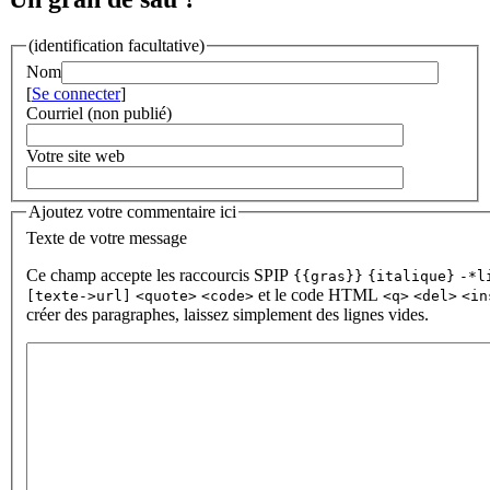
(identification facultative)
Nom
[
Se connecter
]
Courriel (non publié)
Votre site web
Ajoutez votre commentaire ici
Texte de votre message
Ce champ accepte les raccourcis SPIP
{{gras}}
{italique}
-*l
et le code HTML
[texte->url]
<quote>
<code>
<q>
<del>
<in
créer des paragraphes, laissez simplement des lignes vides.