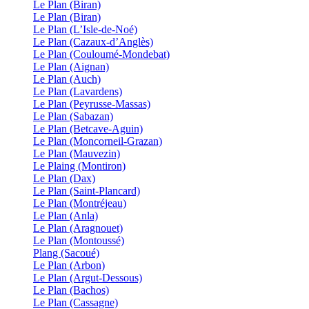
Le Plan (Biran)
Le Plan (Biran)
Le Plan (L’Isle-de-Noé)
Le Plan (Cazaux-d’Anglès)
Le Plan (Couloumé-Mondebat)
Le Plan (Aignan)
Le Plan (Auch)
Le Plan (Lavardens)
Le Plan (Peyrusse-Massas)
Le Plan (Sabazan)
Le Plan (Betcave-Aguin)
Le Plan (Moncorneil-Grazan)
Le Plan (Mauvezin)
Le Plaing (Montiron)
Le Plan (Dax)
Le Plan (Saint-Plancard)
Le Plan (Montréjeau)
Le Plan (Anla)
Le Plan (Aragnouet)
Le Plan (Montoussé)
Plang (Sacoué)
Le Plan (Arbon)
Le Plan (Argut-Dessous)
Le Plan (Bachos)
Le Plan (Cassagne)