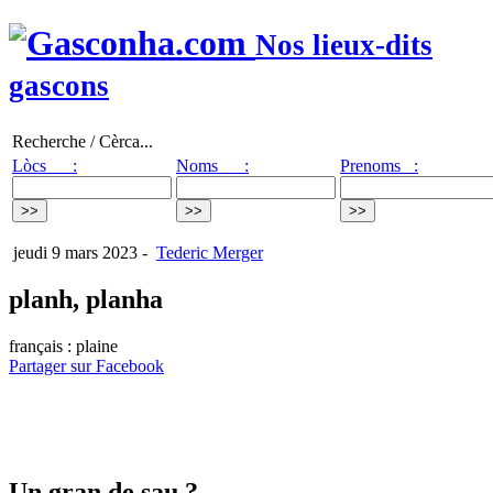
Nos lieux-dits
gascons
Recherche / Cèrca...
Lòcs :
Noms :
Prenoms :
jeudi 9 mars 2023
-
Tederic Merger
planh, planha
français : plaine
Partager sur Facebook
Un gran de sau ?