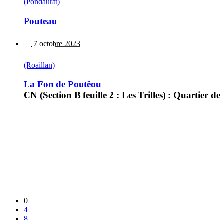
(Pondaurat)
Pouteau
7 octobre 2023
(Roaillan)
La Fon de Poutëou
CN (Section B feuille 2 : Les Trilles) : Quarti
0
4
8