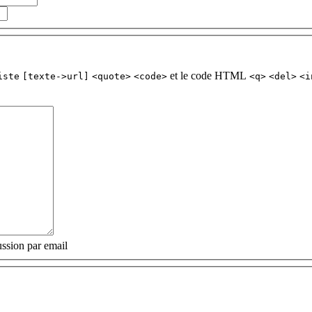
et le code HTML
iste
[texte->url]
<quote>
<code>
<q>
<del>
<i
ssion par email