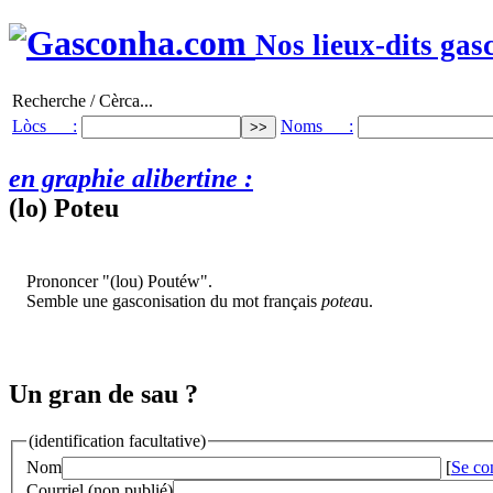
Nos lieux-dits gas
Recherche / Cèrca...
Lòcs :
Noms :
en graphie alibertine :
(lo) Poteu
Prononcer "(lou) Poutéw".
Semble une gasconisation du mot français
potea
u.
Un gran de sau ?
(identification facultative)
Nom
[
Se co
Courriel (non publié)