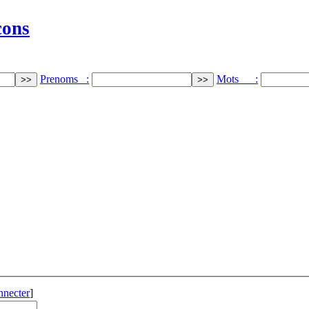
cons
Prenoms :
Mots :
nnecter
]