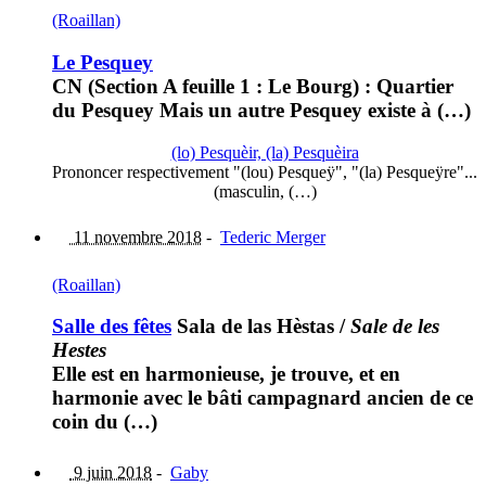
(Roaillan)
Le Pesquey
CN (Section A feuille 1 : Le Bourg) : Quartier
du Pesquey Mais un autre Pesquey existe à (…)
(lo) Pesquèir, (la) Pesquèira
Prononcer respectivement "(lou) Pesqueÿ", "(la) Pesqueÿre"...
(masculin, (…)
11 novembre 2018
-
Tederic Merger
(Roaillan)
Salle des fêtes
Sala de las Hèstas
/
Sale de les
Hestes
Elle est en harmonieuse, je trouve, et en
harmonie avec le bâti campagnard ancien de ce
coin du (…)
9 juin 2018
-
Gaby