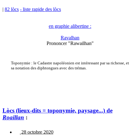
|
82 lòcs
- liste rapide des lòcs
en graphie alibertine :
Ravalhan
Prononcer "Rawailhan"
Toponymie : le Cadastre napoléonien est intéressant par sa richesse, et
sa notation des diphtongues avec des trémas.
Lòcs (lieux-dits = toponymie, paysage...) de
Roaillan
:
28 octobre 2020