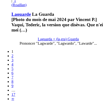
|
1
(Roaillan)
Laouarde
La Guarda
[Photo du mois de mai 2024 par Vincent P.]
Vaqui, Tederic, la version que disèvas. Que n'ei
mei (…)
Laguarda + (la,era) Guarda
Prononcer "Lagwarde", "Lagwardo", "Lawarde"...
1
2
3
4
5
6
7
8
9
…
17
∞