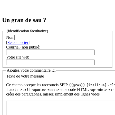
Un gran de sau ?
(identification facultative)
Nom
[
Se connecter
]
Courriel (non publié)
Votre site web
Ajoutez votre commentaire ici
Texte de votre message
Ce champ accepte les raccourcis SPIP
{{gras}}
{italique}
-*l
et le code HTML
[texte->url]
<quote>
<code>
<q>
<del>
<in
créer des paragraphes, laissez simplement des lignes vides.