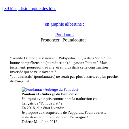
|
39 lòcs
- liste rapide des lòcs
en graphie alibertine :
Pondaurat
Prononcer "Poundaourat".
"Gentilé Dorépontais" nous dit Wikipédia... Il y a dans "doré" une
bonne compréhension (et traduction) du gascon "daurat". Mais
justement, pourquoi traduire, et en plus dans cette construction
inversée qui se veut savante ?
"pondauratais" (pondauratés) ne serait pas plus bizarre, et plus proche
de l’original.
Pondaurat - Auberge du Pont doré...
Pourquoi avoir pris comme nom la traduction en
français de "Pont daurat" ?
En 2016, elle était à vendre.
Je propose aux acquéreurs de l’appeler... Poun daurat...
et de dessiner un pont doré sur l’enseigne !
Tederic M. - Junh 2016