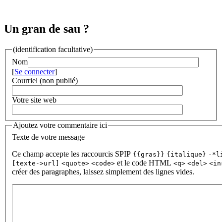
Un gran de sau ?
(identification facultative)
Nom
[
Se connecter
]
Courriel (non publié)
Votre site web
Ajoutez votre commentaire ici
Texte de votre message
Ce champ accepte les raccourcis SPIP
{{gras}}
{italique}
-*l
et le code HTML
[texte->url]
<quote>
<code>
<q>
<del>
<in
créer des paragraphes, laissez simplement des lignes vides.