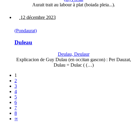
Aurait trait au labour à plat (boiada pleia...).
12 décembre 2023
(Pondaurat)
Duleau
Deulau, Deulaur
Explicacion de Guy Dulau (en occitan gascon) : Per Dauzat,
Dulau = Dulac ( (…)
1
2
3
4
5
6
7
8
∞