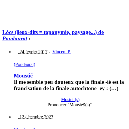
Lòcs (lieux-dits = toponymie, paysage...) de
Pondaurat
:
24 février 2017
-
Vincent P.
(Pondaurat)
Moustié
Il me semble peu douteux que la finale -ié est la
francisation de la finale autochtone -ey : (…)
Mosteir(s)
Prononcer "Mousteÿ(s)".
12 décembre 2023