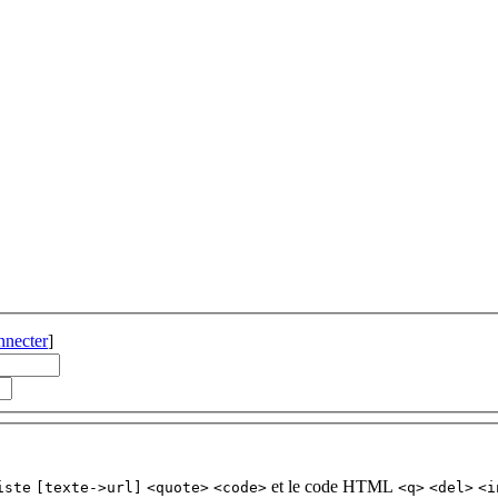
nnecter
]
et le code HTML
iste
[texte->url]
<quote>
<code>
<q>
<del>
<i