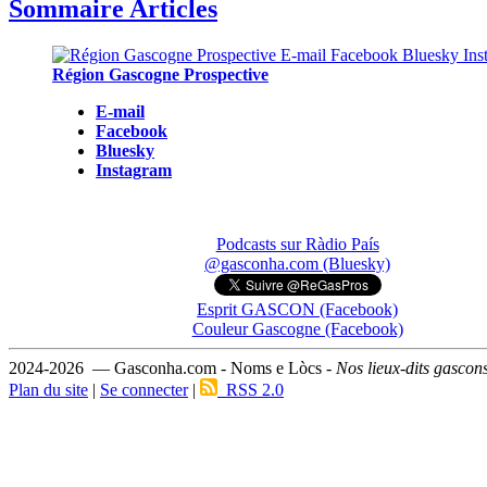
Sommaire Articles
Région Gascogne Prospective
E-mail
Facebook
Bluesky
Instagram
Podcasts sur Ràdio País
@gasconha.com (Bluesky)
Esprit GASCON (Facebook)
Couleur Gascogne (Facebook)
2024-2026 — Gasconha.com - Noms e Lòcs -
Nos lieux-dits gascon
Plan du site
|
Se connecter
|
RSS 2.0