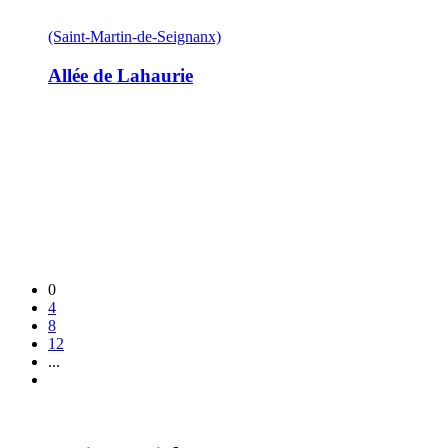
(Saint-Martin-de-Seignanx)
Allée de Lahaurie
0
4
8
12
...