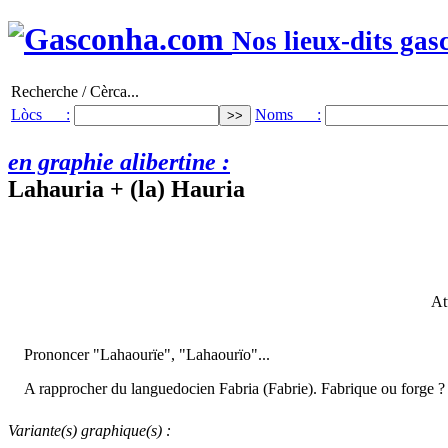
Nos lieux-dits gas
Recherche / Cèrca...
Lòcs :
Noms :
en graphie alibertine :
Lahauria + (la) Hauria
At
Prononcer "Lahaourïe", "Lahaourïo"...
A rapprocher du languedocien Fabria (Fabrie). Fabrique ou forge ?
Variante(s) graphique(s) :