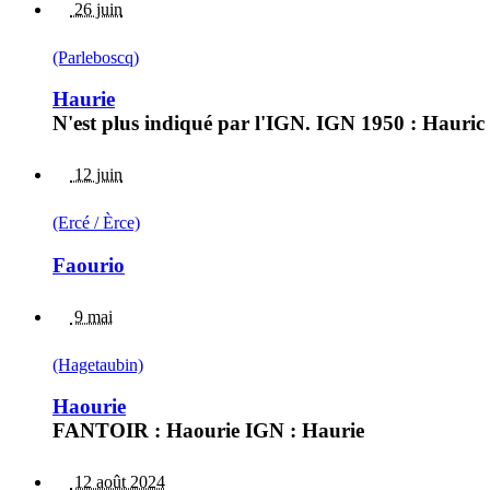
26 juin
(Parleboscq)
Haurie
N'est plus indiqué par l'IGN. IGN 1950 : Hauric 
12 juin
(Ercé / Èrce)
Faourio
9 mai
(Hagetaubin)
Haourie
FANTOIR : Haourie IGN : Haurie
12 août 2024