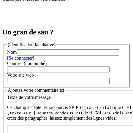
Un gran de sau ?
(identification facultative)
Nom
[
Se connecter
]
Courriel (non publié)
Votre site web
Ajoutez votre commentaire ici
Texte de votre message
Ce champ accepte les raccourcis SPIP
{{gras}}
{italique}
-*l
et le code HTML
[texte->url]
<quote>
<code>
<q>
<del>
<in
créer des paragraphes, laissez simplement des lignes vides.