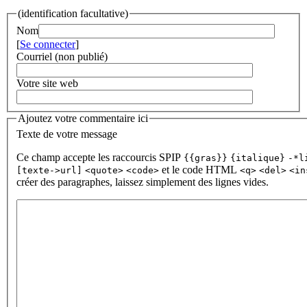
(identification facultative)
Nom
[
Se connecter
]
Courriel (non publié)
Votre site web
Ajoutez votre commentaire ici
Texte de votre message
Ce champ accepte les raccourcis SPIP
{{gras}}
{italique}
-*l
et le code HTML
[texte->url]
<quote>
<code>
<q>
<del>
<in
créer des paragraphes, laissez simplement des lignes vides.