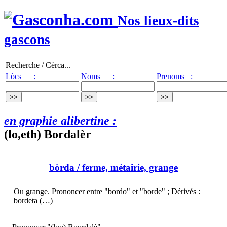
Nos lieux-dits
gascons
Recherche / Cèrca...
Lòcs :
Noms :
Prenoms :
en graphie alibertine :
(lo,eth) Bordalèr
bòrda
/ ferme, métairie, grange
Ou grange. Prononcer entre "bordo" et "borde" ; Dérivés :
bordeta (…)