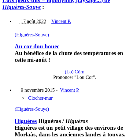
Lòcs (lieux-dits = toponymie, paysage...) de
Higuères-Souye
:
17 août 2022
-
Vincent P.
(Higuères-Souye)
Au cor dou houec
Au bénéfice de la chute des températures en
cette mi-août !
(Lo) Còrn
Prononcer "Lou Cor".
9 novembre 2015
-
Vincent P.
Clocher-mur
(Higuères-Souye)
Higuères
Higuèras
/
Higuèros
Higuères est un petit village des environs de
Morlaàs, dans les anciennes landes à touyas.