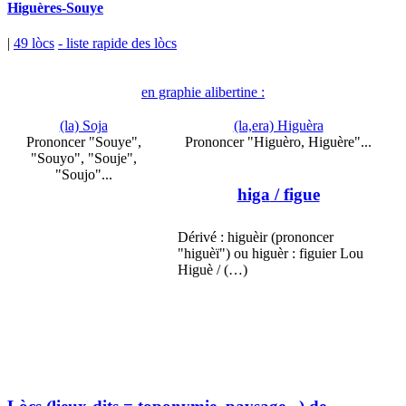
Higuères-Souye
|
49 lòcs
- liste rapide des lòcs
en graphie alibertine :
(la) Soja
(la,era) Higuèra
Prononcer "Souye",
Prononcer "Higuèro, Higuère"...
"Souyo", "Souje",
"Soujo"...
higa
/ figue
Dérivé : higuèir (prononcer
"higuèï") ou higuèr : figuier Lou
Higuè / (…)