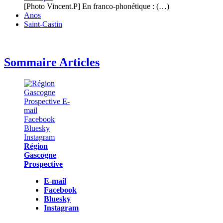
[Photo Vincent.P] En franco-phonétique : (…)
Anos
Saint-Castin
Sommaire Articles
Région
Gascogne
Prospective
E-mail
Facebook
Bluesky
Instagram