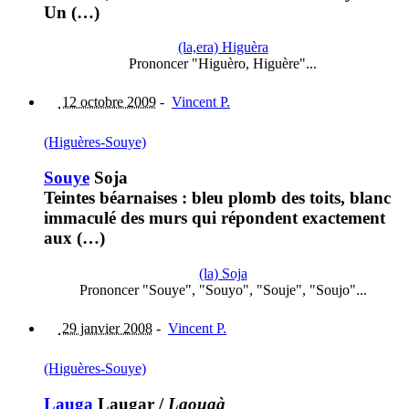
Un (…)
(la,era) Higuèra
Prononcer "Higuèro, Higuère"...
12 octobre 2009
-
Vincent P.
(Higuères-Souye)
Souye
Soja
Teintes béarnaises : bleu plomb des toits, blanc
immaculé des murs qui répondent exactement
aux (…)
(la) Soja
Prononcer "Souye", "Souyo", "Souje", "Soujo"...
29 janvier 2008
-
Vincent P.
(Higuères-Souye)
Lauga
Laugar
/
Laougà