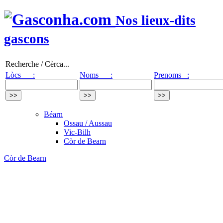
Nos lieux-dits
gascons
Recherche / Cèrca...
Lòcs :
Noms :
Prenoms :
Béarn
Ossau / Aussau
Vic-Bilh
Còr de Bearn
Còr de Bearn