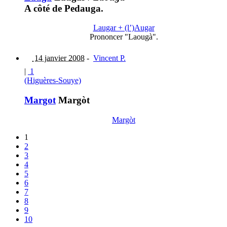
A côté de Pedauga.
Laugar + (l’)Augar
Prononcer "Laougà".
14 janvier 2008
-
Vincent P.
|
1
(Higuères-Souye)
Margot
Margòt
Margòt
1
2
3
4
5
6
7
8
9
10