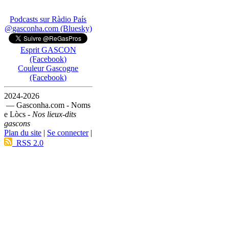
Podcasts sur Ràdio País
@gasconha.com (Bluesky)
Esprit GASCON
(Facebook)
Couleur Gascogne
(Facebook)
2024-2026
— Gasconha.com - Noms
e Lòcs -
Nos lieux-dits
gascons
Plan du site
|
Se connecter
|
RSS 2.0