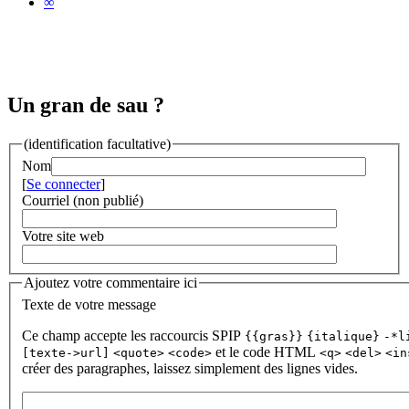
∞
Un gran de sau ?
(identification facultative)
Nom
[
Se connecter
]
Courriel (non publié)
Votre site web
Ajoutez votre commentaire ici
Texte de votre message
Ce champ accepte les raccourcis SPIP
{{gras}}
{italique}
-*l
et le code HTML
[texte->url]
<quote>
<code>
<q>
<del>
<in
créer des paragraphes, laissez simplement des lignes vides.