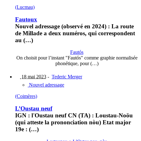
(Lucmau)
Fautoux
Nouvel adressage (observé en 2024) : La route
de Millade a deux numéros, qui correspondent
au (…)
Fautós
On choisit pour l’instant "Fautós" comme graphie normalisée
phonétique, pour (…)
18 mai 2023
-
Tederic Merger
Nouvel adressage
(Coimères)
L’Oustau neuf
IGN : l'Oustau neuf CN (TA) : Loustau-Noöu
(qui atteste la prononciation nòu) Etat major
19e : (…)