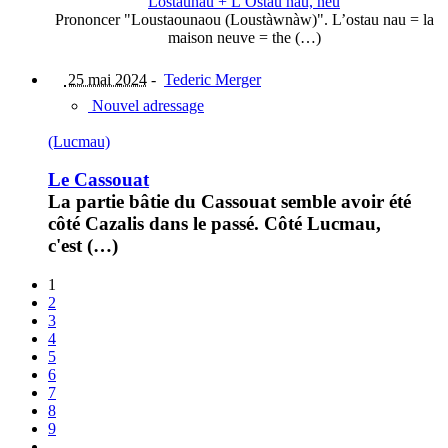
Lostaunau + L’Ostau nau, nèu
Prononcer "Loustaounaou (Loustàwnàw)". L’ostau nau = la
maison neuve = the (…)
25 mai 2024
-
Tederic Merger
Nouvel adressage
(Lucmau)
Le Cassouat
La partie bâtie du Cassouat semble avoir été
côté Cazalis dans le passé. Côté Lucmau,
c'est (…)
1
2
3
4
5
6
7
8
9
…