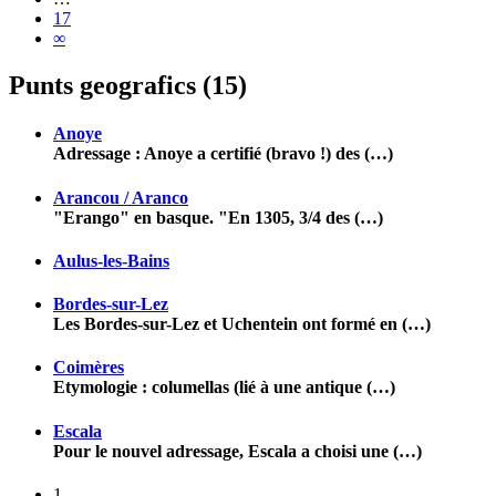
17
∞
Punts geografics (15)
Anoye
Adressage : Anoye a certifié (bravo !) des (…)
Arancou / Aranco
"Erango" en basque. "En 1305, 3/4 des (…)
Aulus-les-Bains
Bordes-sur-Lez
Les Bordes-sur-Lez et Uchentein ont formé en (…)
Coimères
Etymologie : columellas (lié à une antique (…)
Escala
Pour le nouvel adressage, Escala a choisi une (…)
1