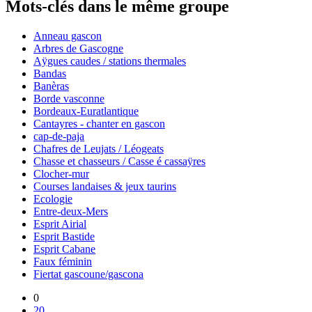
Mots-clés dans le même groupe
Anneau gascon
Arbres de Gascogne
Aÿgues caudes / stations thermales
Bandas
Banèras
Borde vasconne
Bordeaux-Euratlantique
Cantayres - chanter en gascon
cap-de-paja
Chafres de Leujats / Léogeats
Chasse et chasseurs / Casse é cassaÿres
Clocher-mur
Courses landaises & jeux taurins
Ecologie
Entre-deux-Mers
Esprit Airial
Esprit Bastide
Esprit Cabane
Faux féminin
Fiertat gascoune/gascona
0
20