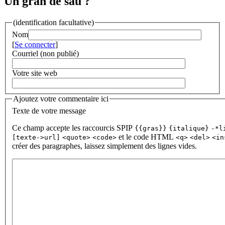
Un gran de sau ?
(identification facultative)
Nom
[
Se connecter
]
Courriel (non publié)
Votre site web
Ajoutez votre commentaire ici
Texte de votre message
Ce champ accepte les raccourcis SPIP
{{gras}}
{italique}
-*l
et le code HTML
[texte->url]
<quote>
<code>
<q>
<del>
<in
créer des paragraphes, laissez simplement des lignes vides.