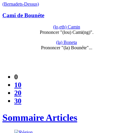
(Bernadets-Dessus)
Cami de Bounéte
(lo,eth) Camin
Prononcer "(lou) Cami(ng)".
(la) Boneta
Prononcer "(la) Bounéte"...
0
10
20
30
Sommaire Articles