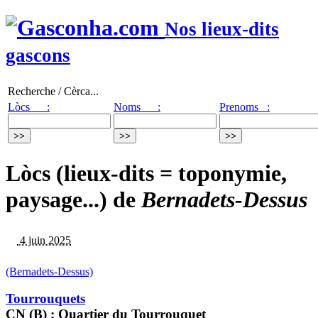
Nos lieux-dits
gascons
Recherche / Cèrca...
Lòcs :
Noms :
Prenoms :
Lòcs (lieux-dits = toponymie,
paysage...) de
Bernadets-Dessus
4 juin 2025
(Bernadets-Dessus)
Tourrouquets
CN (B) : Quartier du Tourrouquet