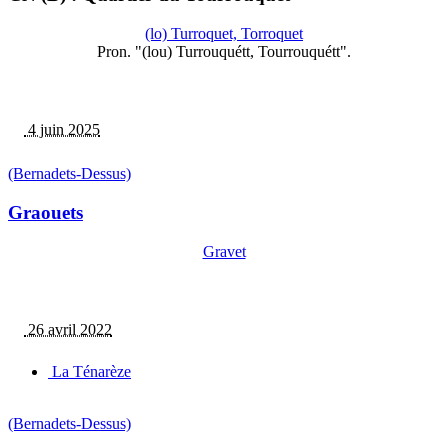
(lo) Turroquet, Torroquet
Pron. "(lou) Turrouquétt, Tourrouquétt".
4 juin 2025
(Bernadets-Dessus)
Graouets
Gravet
26 avril 2022
La Ténarèze
(Bernadets-Dessus)