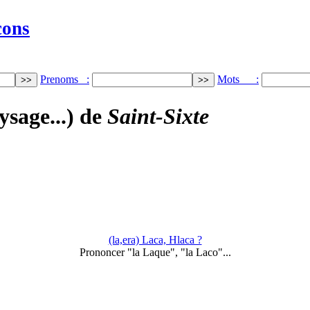
cons
Prenoms :
Mots :
ysage...) de
Saint-Sixte
(la,era) Laca, Hlaca ?
Prononcer "la Laque", "la Laco"...