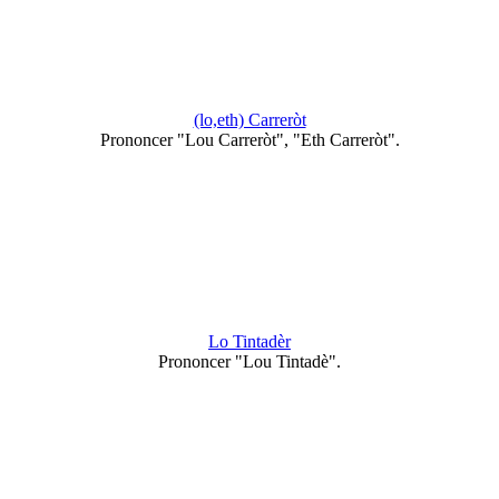
(lo,eth) Carreròt
Prononcer "Lou Carreròt", "Eth Carreròt".
Lo Tintadèr
Prononcer "Lou Tintadè".