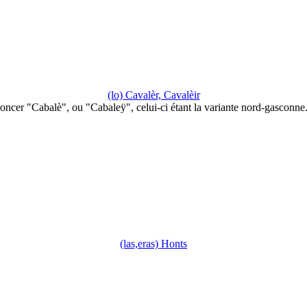
(lo) Cavalèr, Cavalèir
oncer "Cabalè", ou "Cabaleÿ", celui-ci étant la variante nord-gasconne
(las,eras) Honts