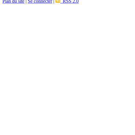
Plan du site
|
Se connecter
|
RSS 2.0