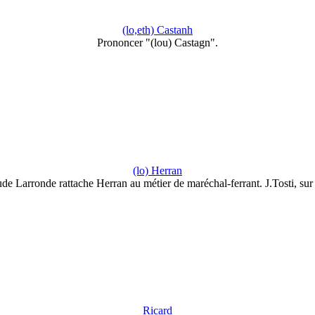
(lo,eth) Castanh
Prononcer "(lou) Castagn".
(lo) Herran
de Larronde rattache Herran au métier de maréchal-ferrant. J.Tosti, su
Ricard