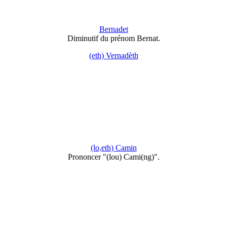
Bernadet
Diminutif du prénom Bernat.
(eth) Vernadèth
(lo,eth) Camin
Prononcer "(lou) Cami(ng)".