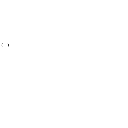
. (…)