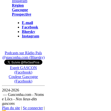
Région
Gascogne
Prospective
E-mail
Facebook
Bluesky
Instagram
Podcasts sur Ràdio País
@gasconha.com (Bluesky)
Esprit GASCON
(Facebook)
Couleur Gascogne
(Facebook)
2024-2026
— Gasconha.com - Noms
e Lòcs -
Nos lieux-dits
gascons
Plan du site
|
Se connecter
|