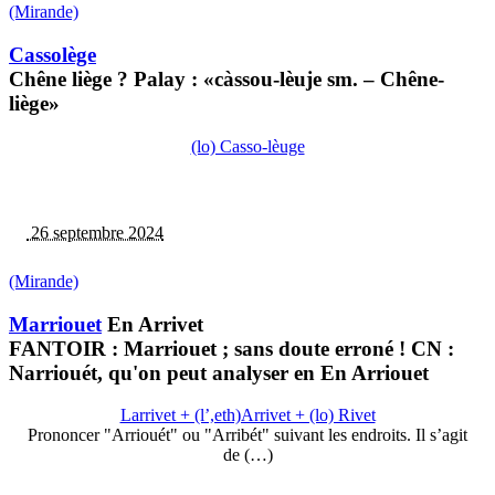
(Mirande)
Cassolège
Chêne liège ? Palay : «càssou-lèuje sm. – Chêne-
liège»
(lo) Casso-lèuge
26 septembre 2024
(Mirande)
Marriouet
En Arrivet
FANTOIR : Marriouet ; sans doute erroné ! CN :
Narriouét, qu'on peut analyser en En Arriouet
Larrivet + (l’,eth)Arrivet + (lo) Rivet
Prononcer "Arriouét" ou "Arribét" suivant les endroits. Il s’agit
de (…)