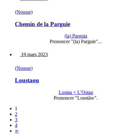
(Nousse)
Chemin de la Parguie
(la) Parguia
Prononcer "(la) Parguïe"...
19 mars 2023
(Nousse)
Loustaou
Lostau + L’Ostau
Prononcer "Loustàw".
1
2
3
4
∞