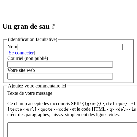
Un gran de sau ?
(identification facultative)
Nom
[
Se connecter
]
Courriel (non publié)
Votre site web
Ajoutez votre commentaire ici
Texte de votre message
Ce champ accepte les raccourcis SPIP
{{gras}}
{italique}
-*l
et le code HTML
[texte->url]
<quote>
<code>
<q>
<del>
<in
créer des paragraphes, laissez simplement des lignes vides.