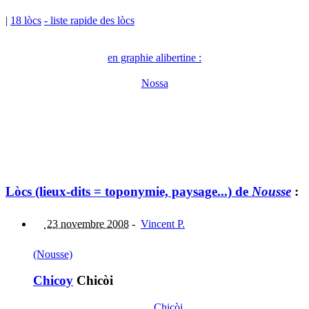
|
18 lòcs
- liste rapide des lòcs
en graphie alibertine :
Nossa
Lòcs (lieux-dits = toponymie, paysage...) de
Nousse
:
23 novembre 2008
-
Vincent P.
(Nousse)
Chicoy
Chicòi
Chicòi