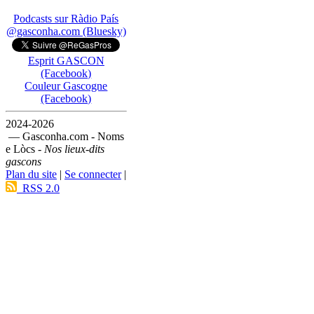
Podcasts sur Ràdio País
@gasconha.com (Bluesky)
Esprit GASCON
(Facebook)
Couleur Gascogne
(Facebook)
2024-2026
— Gasconha.com - Noms
e Lòcs -
Nos lieux-dits
gascons
Plan du site
|
Se connecter
|
RSS 2.0