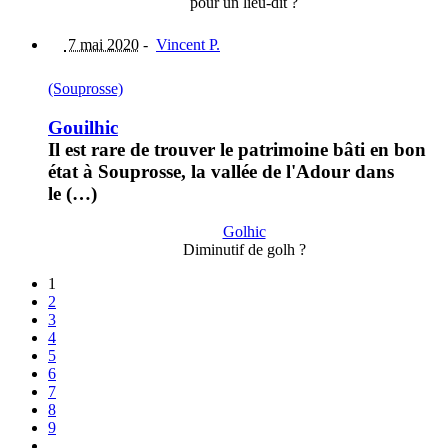
pour un lieu-dit ?
7 mai 2020
-
Vincent P.
(Souprosse)
Gouilhic
Il est rare de trouver le patrimoine bâti en bon
état à Souprosse, la vallée de l'Adour dans
le (…)
Golhic
Diminutif de golh ?
1
2
3
4
5
6
7
8
9
…