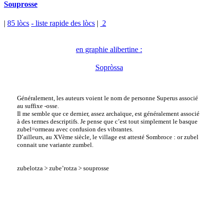
Souprosse
|
85 lòcs
- liste rapide des lòcs
|
2
en graphie alibertine :
Sopròssa
Généralement, les auteurs voient le nom de personne Superus associé
au suffixe -osse.
Il me semble que ce dernier, assez archaïque, est généralement associé
à des termes descriptifs. Je pense que c’est tout simplement le basque
zubel=ormeau avec confusion des vibrantes.
D’ailleurs, au XVème siècle, le village est attesté Sombroce : or zubel
connait une variante zumbel.
zubelotza > zube’rotza > souprosse