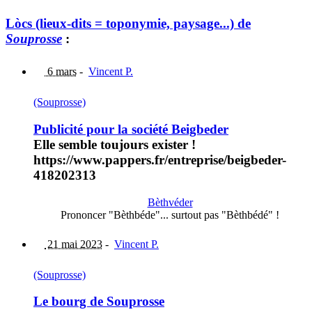
Lòcs (lieux-dits = toponymie, paysage...) de
Souprosse
:
6 mars
-
Vincent P.
(Souprosse)
Publicité pour la société Beigbeder
Elle semble toujours exister !
https://www.pappers.fr/entreprise/beigbeder-
418202313
Bèthvéder
Prononcer "Bèthbéde"... surtout pas "Bèthbédé" !
21 mai 2023
-
Vincent P.
(Souprosse)
Le bourg de Souprosse