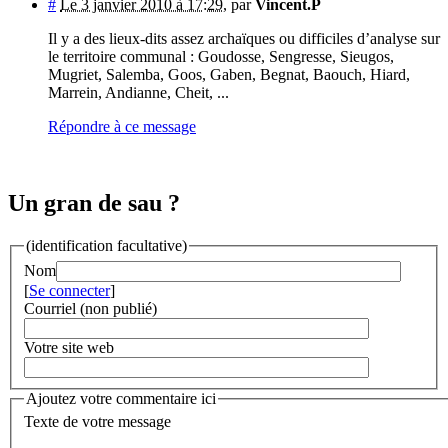
#
Le 3 janvier 2010 à 17:29
,
par
Vincent.P
Il y a des lieux-dits assez archaïques ou difficiles d’analyse sur
le territoire communal : Goudosse, Sengresse, Sieugos,
Mugriet, Salemba, Goos, Gaben, Begnat, Baouch, Hiard,
Marrein, Andianne, Cheit, ...
Répondre à ce message
Un gran de sau ?
(identification facultative)
Nom
[
Se connecter
]
Courriel (non publié)
Votre site web
Ajoutez votre commentaire ici
Texte de votre message