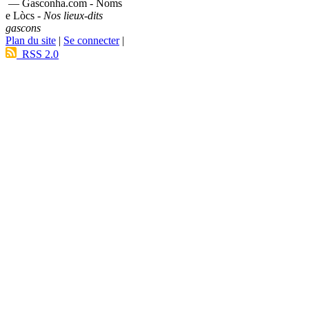
— Gasconha.com - Noms
e Lòcs -
Nos lieux-dits
gascons
Plan du site
|
Se connecter
|
RSS 2.0