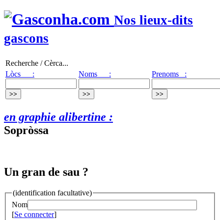
Nos lieux-dits
gascons
Recherche / Cèrca...
Lòcs :
Noms :
Prenoms :
en graphie alibertine :
Sopròssa
Un gran de sau ?
(identification facultative)
Nom
[
Se connecter
]