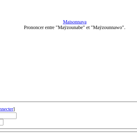
Maisonnava
Prononcer entre "Maÿzounabe" et "Maÿzounnawo".
nnecter
]