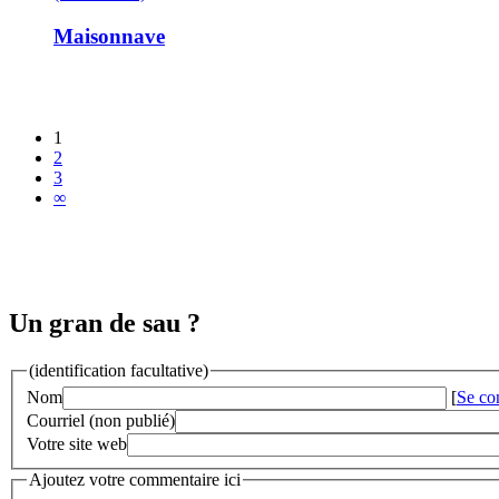
Maisonnave
1
2
3
∞
Un gran de sau ?
(identification facultative)
Nom
[
Se co
Courriel (non publié)
Votre site web
Ajoutez votre commentaire ici