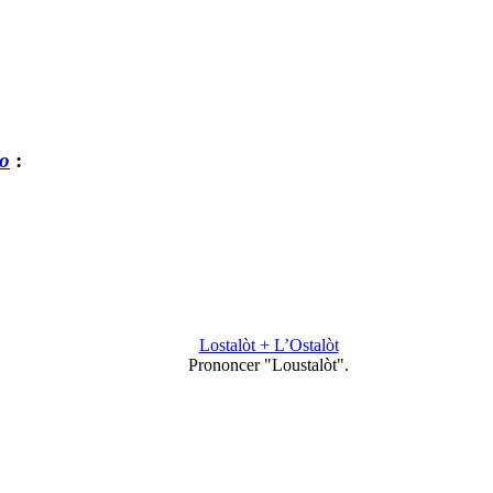
o
:
Lostalòt + L’Ostalòt
Prononcer "Loustalòt".