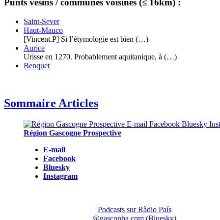
Punts vesins / communes voisines (≤ 16km) :
Saint-Sever
Haut-Mauco
[Vincent.P] Si l’étymologie est bien (…)
Aurice
Urisse en 1270. Probablement aquitanique, à (…)
Benquet
Sommaire Articles
Région Gascogne Prospective
E-mail
Facebook
Bluesky
Instagram
Podcasts sur Ràdio País
@gasconha.com (Bluesky)