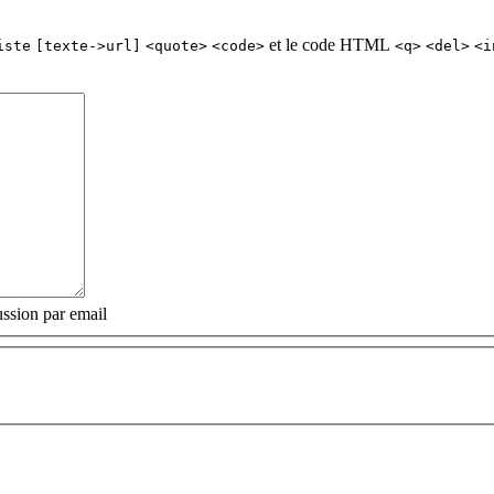
et le code HTML
iste
[texte->url]
<quote>
<code>
<q>
<del>
<i
ssion par email