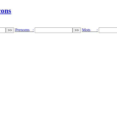
cons
Prenoms :
Mots :