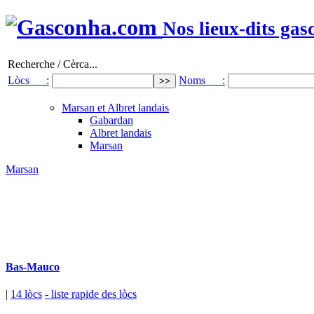
Nos lieux-dits gas
Recherche / Cèrca...
Lòcs :
Noms :
Marsan et Albret landais
Gabardan
Albret landais
Marsan
Marsan
Bas-Mauco
|
14 lòcs
- liste rapide des lòcs