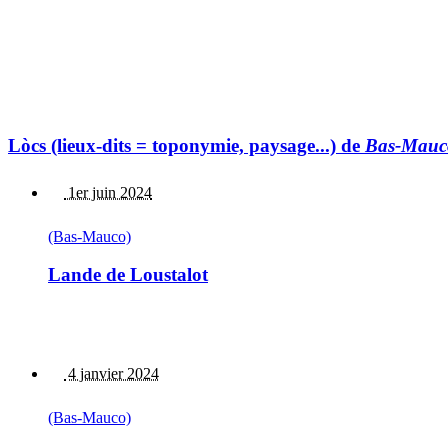
Lòcs (lieux-dits = toponymie, paysage...) de
Bas-Mauc
1er juin 2024
(Bas-Mauco)
Lande de Loustalot
4 janvier 2024
(Bas-Mauco)