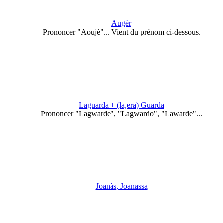
Augèr
Prononcer "Aoujè"... Vient du prénom ci-dessous.
Laguarda + (la,era) Guarda
Prononcer "Lagwarde", "Lagwardo", "Lawarde"...
Joanàs, Joanassa