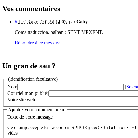
Vos commentaires
#
Le 13 avril 2012 à 14:03
,
par
Gaby
Coma traduccion, balhari : SENT MEXENT.
Répondre à ce message
Un gran de sau ?
(identification facultative)
Nom
[
Se co
Courriel (non publié)
Votre site web
Ajoutez votre commentaire ici
Texte de votre message
Ce champ accepte les raccourcis SPIP
{{gras}}
{italique}
-*l
vides.