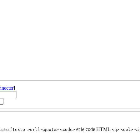
nnecter
]
et le code HTML
iste
[texte->url]
<quote>
<code>
<q>
<del>
<i