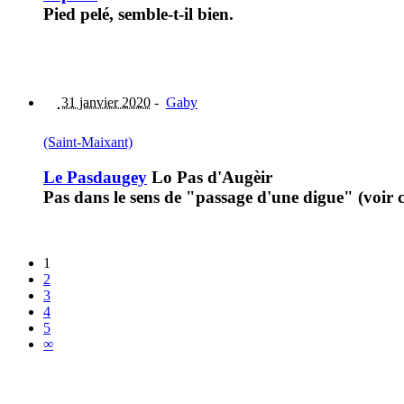
Pied pelé, semble-t-il bien.
31 janvier 2020
-
Gaby
(Saint-Maixant)
Le Pasdaugey
Lo Pas d'Augèir
Pas dans le sens de "passage d'une digue" (voir 
1
2
3
4
5
∞