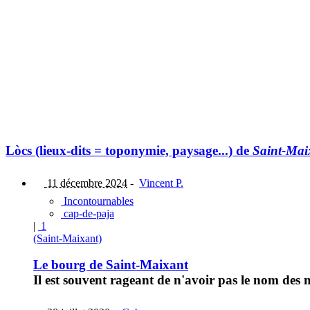
Lòcs (lieux-dits = toponymie, paysage...) de
Saint-Mai
11 décembre 2024
-
Vincent P.
Incontournables
cap-de-paja
|
1
(Saint-Maixant)
Le bourg de Saint-Maixant
Il est souvent rageant de n'avoir pas le nom des