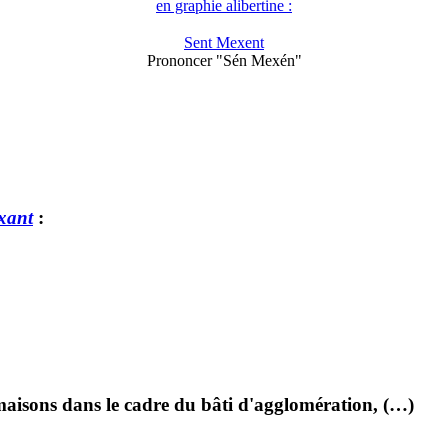
en graphie alibertine :
Sent Mexent
Prononcer "Sén Mexén"
xant
:
 maisons dans le cadre du bâti d'agglomération, (…)