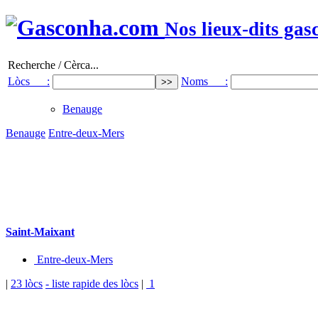
Nos lieux-dits gas
Recherche / Cèrca...
Lòcs :
Noms :
Benauge
Benauge
Entre-deux-Mers
Saint-Maixant
Entre-deux-Mers
|
23 lòcs
- liste rapide des lòcs
|
1