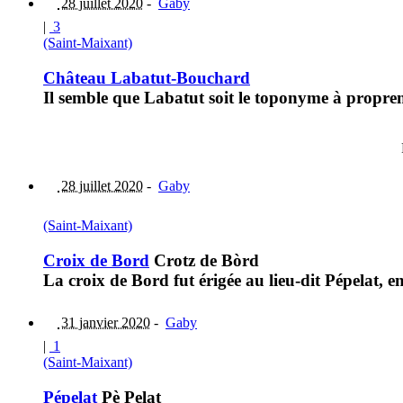
28 juillet 2020
-
Gaby
|
3
(Saint-Maixant)
Château Labatut-Bouchard
Il semble que Labatut soit le toponyme à propr
28 juillet 2020
-
Gaby
(Saint-Maixant)
Croix de Bord
Crotz de Bòrd
La croix de Bord fut érigée au lieu-dit Pépelat,
31 janvier 2020
-
Gaby
|
1
(Saint-Maixant)
Pépelat
Pè Pelat