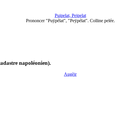
Puipelat, Peipelat
Prononcer "Puÿpélat", "Peÿpélat". Colline pelée.
cadastre napoléonien).
Augèir