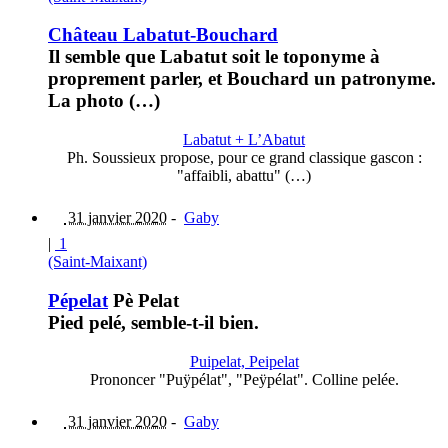
Château Labatut-Bouchard
Il semble que Labatut soit le toponyme à
proprement parler, et Bouchard un patronyme.
La photo (…)
Labatut + L’Abatut
Ph. Soussieux propose, pour ce grand classique gascon :
"affaibli, abattu" (…)
31 janvier 2020
-
Gaby
|
1
(Saint-Maixant)
Pépelat
Pè Pelat
Pied pelé, semble-t-il bien.
Puipelat, Peipelat
Prononcer "Puÿpélat", "Peÿpélat". Colline pelée.
31 janvier 2020
-
Gaby