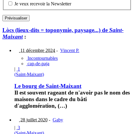
Je veux recevoir la Newsletter
Lòcs (lieux-dits = toponymie, paysage...) de
Saint-
Maixant
:
11 décembre 2024
-
Vincent P.
Incontournables
cap-de-paja
|
1
(Saint-Maixant)
Le bourg de Saint-Maixant
Il est souvent rageant de n'avoir pas le nom des
maisons dans le cadre du bâti
d'agglomération, (…)
28 juillet 2020
-
Gaby
|
3
(Saint-Maixant)