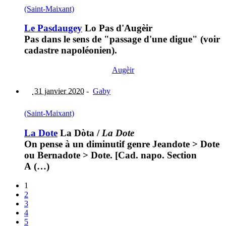
(Saint-Maixant)
Le Pasdaugey
Lo Pas d'Augèir
Pas dans le sens de "passage d'une digue" (voir
cadastre napoléonien).
Augèir
31 janvier 2020
-
Gaby
(Saint-Maixant)
La Dote
La Dòta
/
La Dote
On pense à un diminutif genre Jeandote > Dote
ou Bernadote > Dote. [Cad. napo. Section
A (…)
1
2
3
4
5