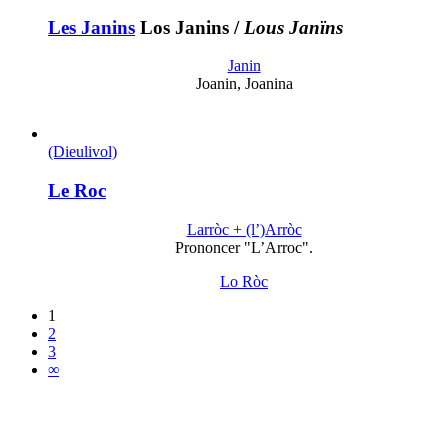
Les Janins
Los Janins
/
Lous Janïns
Janin
Joanin, Joanina
(Dieulivol)
Le Roc
Larròc + (l’)Arròc
Prononcer "L’Arroc".
Lo Ròc
1
2
3
∞