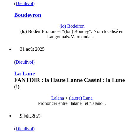
(Dieulivol)
Boudeyron
(lo) Bodeiron
(lo) Bodèir Prononcer "(lou) Boudeÿ". Nom localisé en
Langonnais-Marmandais...
31 août 2025
(Dieulivol)
La Lane
FANTOIR : la Haute Lanne Cassini : la Lune
(!)
Lalana + (la,era) Lana
Prononcer entre "lalane" et "lalano".
9 juin 2021
(Dieulivol)