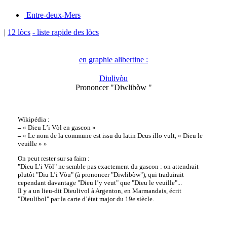
Entre-deux-Mers
|
12 lòcs
- liste rapide des lòcs
en graphie alibertine :
Diulivòu
Prononcer "Diwlibòw "
Wikipédia :
–
« Dieu L’i Vòl en gascon »
–
« Le nom de la commune est issu du latin Deus illo vult, « Dieu le
veuille » »
On peut rester sur sa faim :
"Dieu L’i Vòl" ne semble pas exactement du gascon : on attendrait
plutôt "Diu L’i Vòu" (à prononcer "Diwlibòw"), qui traduirait
cependant davantage "Dieu l’y veut" que "Dieu le veuille"...
Il y a un lieu-dit Dieulivol à Argenton, en Marmandais, écrit
"Dieulibol" par la carte d’état major du 19e siècle.