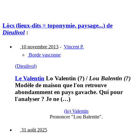
Lòcs (lieux-dits = toponymie, paysage...) de
Dieulivol
:
10 novembre 2013
-
Vincent P.
Borde vasconne
(Dieulivol)
Le Valentin
Lo Valentin (?)
/
Lou Balentin (?)
Modèle de maison que l'on retrouve
abondamment en pays gavache. Qui pour
l'analyser ? Je ne (…)
(lo) Valentin
Prononcer "Lou Balentin".
31 août 2025