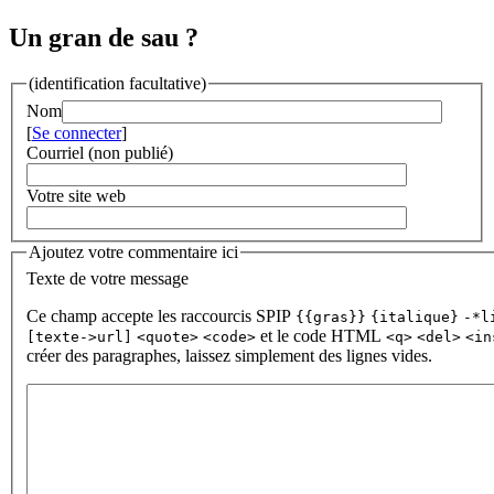
Un gran de sau ?
(identification facultative)
Nom
[
Se connecter
]
Courriel (non publié)
Votre site web
Ajoutez votre commentaire ici
Texte de votre message
Ce champ accepte les raccourcis SPIP
{{gras}}
{italique}
-*l
et le code HTML
[texte->url]
<quote>
<code>
<q>
<del>
<in
créer des paragraphes, laissez simplement des lignes vides.