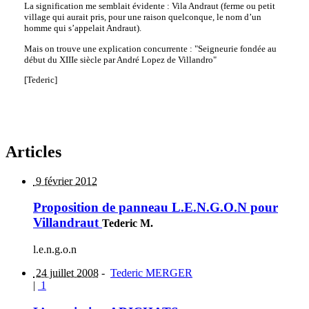
La signification me semblait évidente : Vila Andraut (ferme ou petit
village qui aurait pris, pour une raison quelconque, le nom d’un
homme qui s’appelait Andraut).
Mais on trouve une explication concurrente : "Seigneurie fondée au
début du XIIIe siècle par André Lopez de Villandro"
[Tederic]
Articles
9 février 2012
Proposition de panneau L.E.N.G.O.N pour
Villandraut
Tederic M.
l.e.n.g.o.n
24 juillet 2008
-
Tederic MERGER
|
1