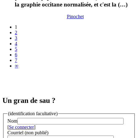
la graphie occitane normalisée, et c'est la (…)
Pinochet
1
2
3
4
5
6
7
∞
Un gran de sau ?
(identification facultative)
Nom
[
Se connecter
]
Courriel (non publié)