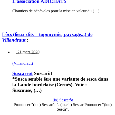
L’association ADICHATS
Chantiers de bénévoles pour la mise en valeur du (…)
Lòcs (lieux-dits = toponymie, paysage...) de
Villandraut
:
21 mars 2020
(Villandraut)
Suscarrot
Suscaròt
*Susca semble être une variante de sesca dans
la Lande bordelaise (Cernès). Voir :
Suscouse, (…)
(lo) Sescaròt
Prononcer "(lou) Sescaròtt". (lo,eth) Sescar Prononcer "(lou)
Sescà".