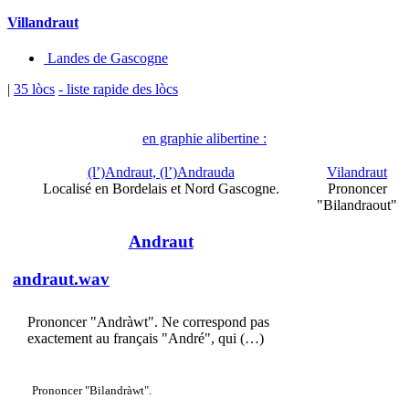
Villandraut
Landes de Gascogne
|
35 lòcs
- liste rapide des lòcs
en graphie alibertine :
(l’)Andraut, (l’)Andrauda
Vilandraut
Localisé en Bordelais et Nord Gascogne.
Prononcer
"Bilandraout"
Andraut
andraut.wav
Prononcer "Andràwt". Ne correspond pas
exactement au français "André", qui (…)
Prononcer "Bilandràwt".