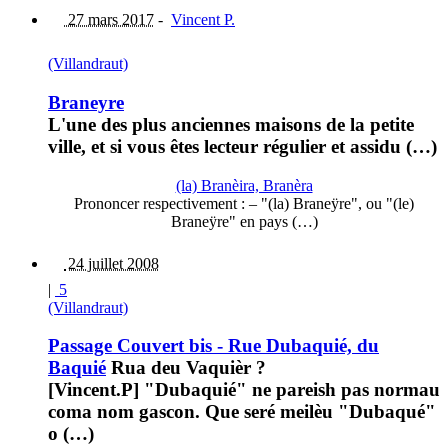
27 mars 2017
-
Vincent P.
(Villandraut)
Braneyre
L'une des plus anciennes maisons de la petite
ville, et si vous êtes lecteur régulier et assidu (…)
(la) Branèira, Branèra
Prononcer respectivement : – "(la) Braneÿre", ou "(le)
Braneÿre" en pays (…)
24 juillet 2008
|
5
(Villandraut)
Passage Couvert bis - Rue Dubaquié, du
Baquié
Rua deu Vaquièr ?
[Vincent.P] "Dubaquié" ne pareish pas normau
coma nom gascon. Que seré meilèu "Dubaqué"
o (…)