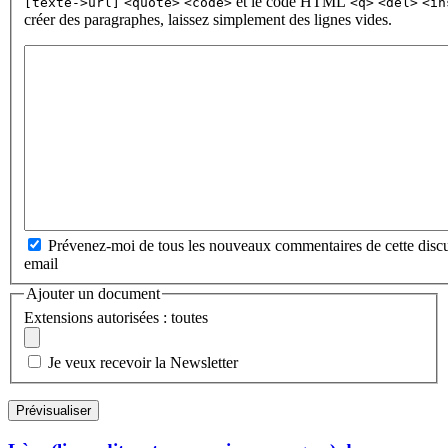
et le code HTML
[texte->url]
<quote>
<code>
<q>
<del>
<in
créer des paragraphes, laissez simplement des lignes vides.
Prévenez-moi de tous les nouveaux commentaires de cette discu
email
Ajouter un document
Extensions autorisées : toutes
Je veux recevoir la Newsletter