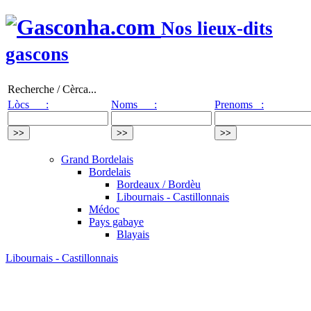
Nos lieux-dits
gascons
Recherche / Cèrca...
Lòcs :
Noms :
Prenoms :
Grand Bordelais
Bordelais
Bordeaux / Bordèu
Libournais - Castillonnais
Médoc
Pays gabaye
Blayais
Libournais - Castillonnais