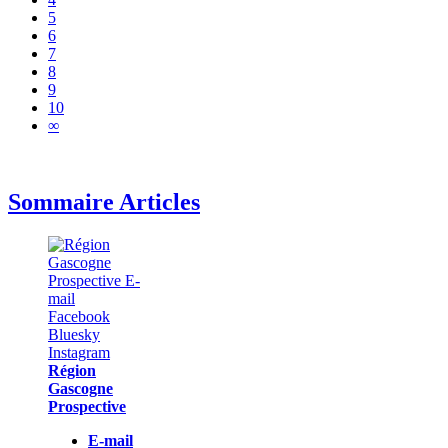
5
6
7
8
9
10
∞
Sommaire Articles
Région
Gascogne
Prospective
E-mail