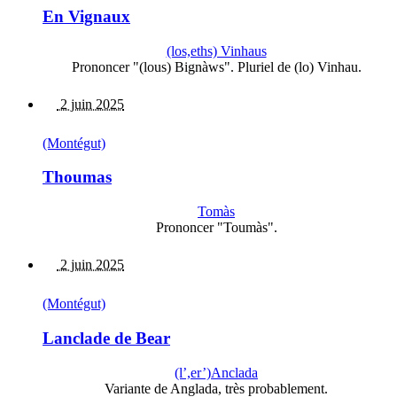
En Vignaux
(los,eths) Vinhaus
Prononcer "(lous) Bignàws". Pluriel de (lo) Vinhau.
2 juin 2025
(Montégut)
Thoumas
Tomàs
Prononcer "Toumàs".
2 juin 2025
(Montégut)
Lanclade de Bear
(l’,er’)Anclada
Variante de Anglada, très probablement.