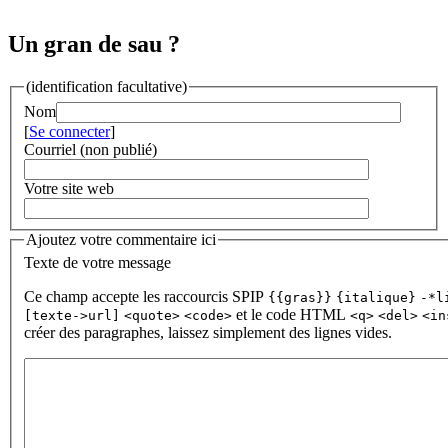
Un gran de sau ?
(identification facultative)
Nom
[
Se connecter
]
Courriel (non publié)
Votre site web
Ajoutez votre commentaire ici
Texte de votre message
Ce champ accepte les raccourcis SPIP
{{gras}}
{italique}
-*l
et le code HTML
[texte->url]
<quote>
<code>
<q>
<del>
<in
créer des paragraphes, laissez simplement des lignes vides.