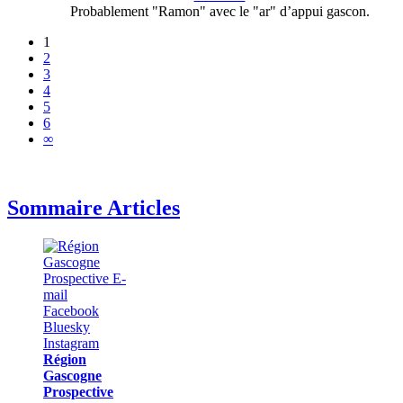
Probablement "Ramon" avec le "ar" d’appui gascon.
1
2
3
4
5
6
∞
Sommaire Articles
Région
Gascogne
Prospective