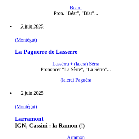
Bearn
Pron. "Béar", "Bïar"...
2 juin 2025
(Montégut)
La Paguerre de Lasserre
Lassèrra + (la,era) Sèrra
Prononcer "La Sèrre", "La Sèrro"...
(la,era) Paguèra
2 juin 2025
(Montégut)
Larramont
IGN, Cassini : la Ramon (!)
Arramon