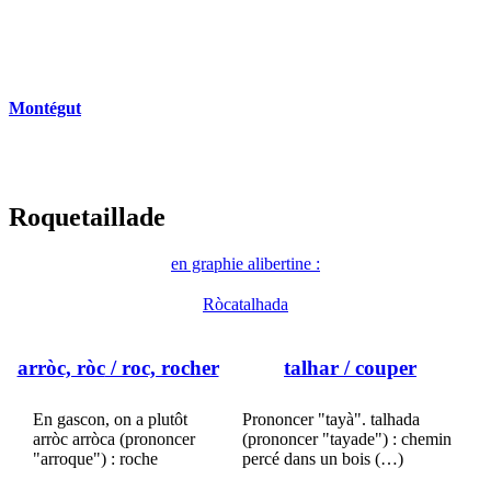
Montégut
Roquetaillade
en graphie alibertine :
Ròcatalhada
arròc, ròc
/ roc, rocher
talhar
/ couper
En gascon, on a plutôt
Prononcer "tayà". talhada
arròc arròca (prononcer
(prononcer "tayade") : chemin
"arroque") : roche
percé dans un bois (…)