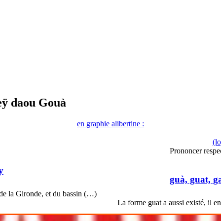
eÿ daou Gouà
en graphie alibertine :
(l
Prononcer respe
y
guà, guat, ga
de la Gironde, et du bassin (…)
La forme guat a aussi existé, il 