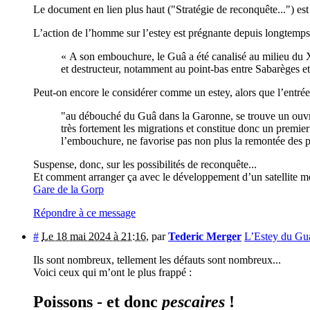
Le document en lien plus haut ("Stratégie de reconquête...") est 
L’action de l’homme sur l’estey est prégnante depuis longtemps
« A son embouchure, le Guâ a été canalisé au milieu du XV
et destructeur, notamment au point-bas entre Sabarèges et
Peut-on encore le considérer comme un estey, alors que l’entrée 
"au débouché du Guâ dans la Garonne, se trouve un ouvrage
très fortement les migrations et constitue donc un premier
l’embouchure, ne favorise pas non plus la remontée des po
Suspense, donc, sur les possibilités de reconquête...
Et comment arranger ça avec le développement d’un satellite mé
Gare de la Gorp
Répondre à ce message
#
Le 18 mai 2024 à 21:16
,
par
Tederic Merger
L’Estey du Gua
Ils sont nombreux, tellement les défauts sont nombreux...
Voici ceux qui m’ont le plus frappé :
Poissons - et donc
pescaires
!