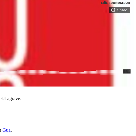
-et-Lagrave.
du
Gua
.