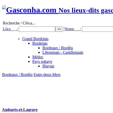
Nos lieux-dits gas
Recherche / Cèrca...
Lòcs :
Noms :
Grand Bordelais
Bordelais
Bordeaux / Bordèu
Libournais - Castillonnais
Médoc
Pays gabaye
Blayais
Bordeaux / Bordèu
Entre-deux-Mers
Ambarès-et-Lagrave