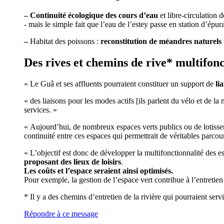
–
Continuité écologique des cours d’eau
et libre-circulation 
- mais le simple fait que l’eau de l’estey passe en station d’épura
–
Habitat des poissons :
reconstitution de méandres naturels
Des rives et chemins de rive* multifonc
« Le Guâ et ses affluents pourraient constituer un support de
li
« des liaisons pour les modes actifs [ils parlent du vélo et de l
services. »
« Aujourd’hui, de nombreux espaces verts publics ou de lotisseme
continuité entre ces espaces qui permettrait de véritables parc
« L’objectif est donc de développer la multifonctionnalité des e
proposant des lieux de loisirs
.
Les coûts et l’espace seraient ainsi optimisés.
Pour exemple, la gestion de l’espace vert contribue à l’entreti
* Il y a des chemins d’entretien de la rivière qui pourraient ser
Répondre à ce message