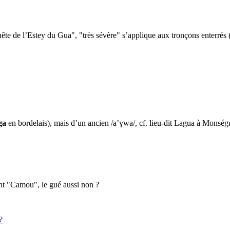
te de l’Estey du Gua", "très sévère" s’applique aux tronçons enterrés (il
ga
en bordelais), mais d’un ancien /a’ɣwa/, cf. lieu-dit Lagua à Monségu
t "Camou", le gué aussi non ?
?