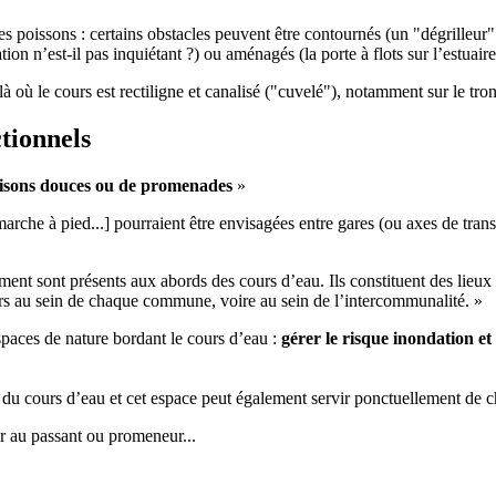
des poissons : certains obstacles peuvent être contournés (un "dégrilleur
tion n’est-il pas inquiétant ?) ou aménagés (la porte à flots sur l’estuaire
là où le cours est rectiligne et canalisé ("cuvelé"), notamment sur le tron
tionnels
aisons douces ou de promenades
»
a marche à pied...] pourraient être envisagées entre gares (ou axes de tr
nt sont présents aux abords des cours d’eau. Ils constituent des lieux d
ours au sein de chaque commune, voire au sein de l’intercommunalité. »
spaces de nature bordant le cours d’eau :
gérer le risque inondation et
en du cours d’eau et cet espace peut également servir ponctuellement de
vir au passant ou promeneur...