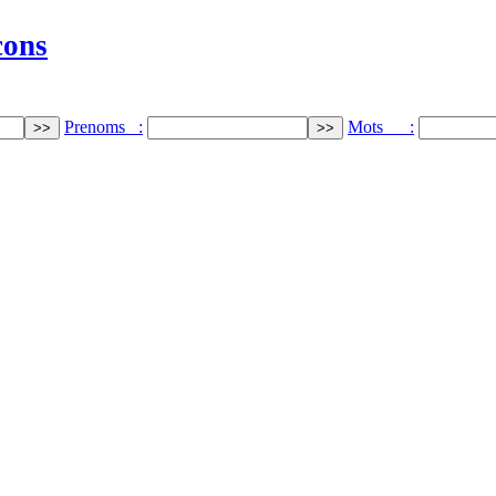
cons
Prenoms :
Mots :