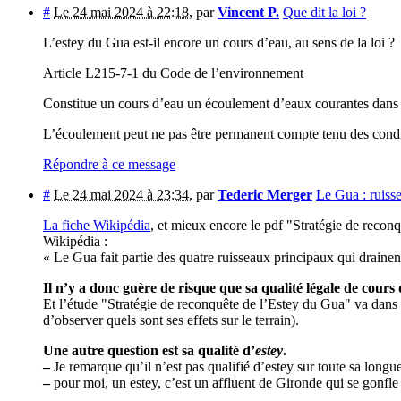
#
Le 24 mai 2024 à 22:18
,
par
Vincent P.
Que dit la loi ?
L’estey du Gua est-il encore un cours d’eau, au sens de la loi ?
Article L215-7-1 du Code de l’environnement
Constitue un cours d’eau un écoulement d’eaux courantes dans un 
L’écoulement peut ne pas être permanent compte tenu des condi
Répondre à ce message
#
Le 24 mai 2024 à 23:34
,
par
Tederic Merger
Le Gua : ruisse
La fiche Wikipédia
, et mieux encore le pdf "Stratégie de recon
Wikipédia :
« Le Gua fait partie des quatre ruisseaux principaux qui drainen
Il n’y a donc guère de risque que sa qualité légale de cours d
Et l’étude "Stratégie de reconquête de l’Estey du Gua" va dans 
d’observer quels sont ses effets sur le terrain).
Une autre question est sa qualité d’
estey
.
–
Je remarque qu’il n’est pas qualifié d’estey sur toute sa long
–
pour moi, un estey, c’est un affluent de Gironde qui se gonfle 