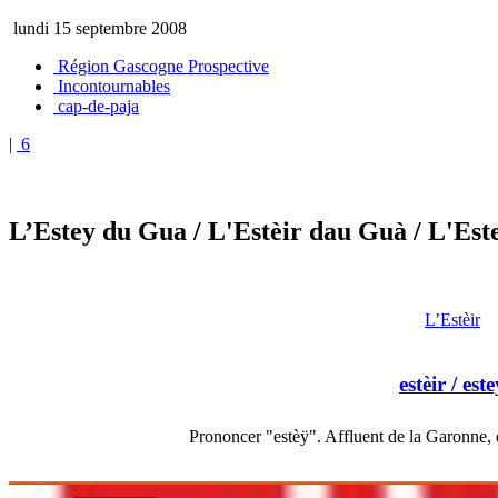
lundi 15 septembre 2008
Région Gascogne Prospective
Incontournables
cap-de-paja
|
6
L’Estey du Gua
/ L'Estèir dau Guà
/ L'Est
L’Estèir
estèir
/ este
Prononcer "estèÿ". Affluent de la Garonne, 