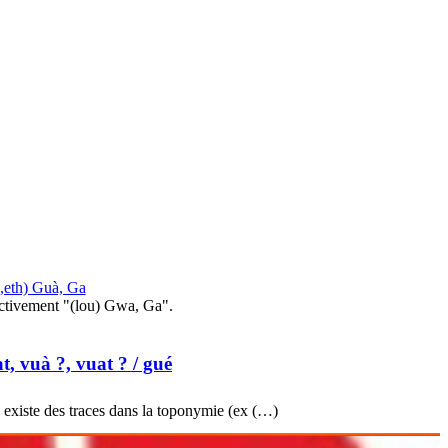
o,eth) Guà, Ga
ctivement "(lou) Gwa, Ga".
t, vuà ?, vuat ?
/ gué
en existe des traces dans la toponymie (ex (…)