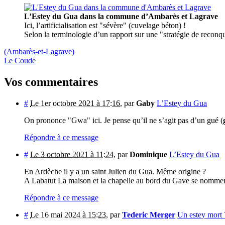
L’Estey du Gua dans la commune d’Ambarès et Lagrave
Ici, l’artificialisation est "sévère" (cuvelage béton) !
Selon la terminologie d’un rapport sur une "stratégie de reconquê
(Ambarès-et-Lagrave)
Le Coude
Vos commentaires
#
Le 1er octobre 2021 à 17:16
,
par
Gaby
L’Estey du Gua
On prononce "Gwa" ici. Je pense qu’il ne s’agit pas d’un gué (
Répondre à ce message
#
Le 3 octobre 2021 à 11:24
,
par
Dominique
L’Estey du Gua
En Ardèche il y a un saint Julien du Gua. Même origine ?
A Labatut La maison et la chapelle au bord du Gave se nommen
Répondre à ce message
#
Le 16 mai 2024 à 15:23
,
par
Tederic Merger
Un estey mort 