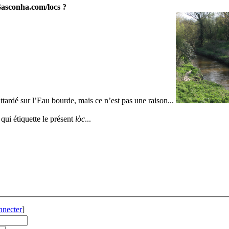
 Gasconha.com/locs ?
ttardé sur l’Eau bourde, mais ce n’est pas une raison...
 qui étiquette le présent
lòc
...
nnecter
]