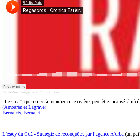
Ràdio País
·
Regaspros : Cronica Estèir.
"Le Gua", qui a servi à nommer cette rivière, peut être localisé là o
(Ambarès-et-Lagrave)
Bernatets, Bernatet
L’estey du Guâ - Stratégie de reconquête, par l’agence A’urba
(un pdf 