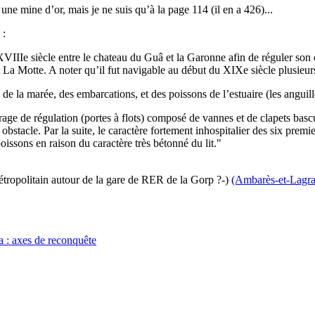
une mine d’or, mais je ne suis qu’à la page 114 (il en a 426)...
 :
IIIe siècle entre le chateau du Guâ et la Garonne afin de réguler son co
 La Motte. A noter qu’il fut navigable au début du XIXe siècle plusieurs
de la marée, des embarcations, et des poissons de l’estuaire (les angui
 de régulation (portes à flots) composé de vannes et de clapets bascula
 obstacle. Par la suite, le caractère fortement inhospitalier des six prem
issons en raison du caractère très bétonné du lit."
tropolitain autour de la gare de RER de la Gorp ?-)
(Ambarès-et-Lagra
 : axes de reconquête