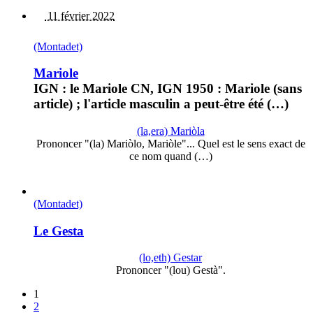
11 février 2022
(Montadet)
Mariole
IGN : le Mariole CN, IGN 1950 : Mariole (sans
article) ; l'article masculin a peut-être été (…)
(la,era) Mariòla
Prononcer "(la) Mariòlo, Mariòle"... Quel est le sens exact de
ce nom quand (…)
(Montadet)
Le Gesta
(lo,eth) Gestar
Prononcer "(lou) Gestà".
1
2