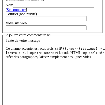
Nom
[
Se connecter
]
Courriel (non publié)
Votre site web
Ajoutez votre commentaire ici
Texte de votre message
Ce champ accepte les raccourcis SPIP
{{gras}}
{italique}
-*l
et le code HTML
[texte->url]
<quote>
<code>
<q>
<del>
<in
créer des paragraphes, laissez simplement des lignes vides.