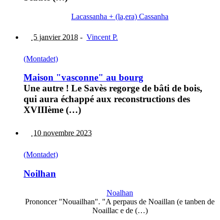
Lacassanha + (la,era) Cassanha
5 janvier 2018
-
Vincent P.
(Montadet)
Maison "vasconne" au bourg
Une autre ! Le Savès regorge de bâti de bois,
qui aura échappé aux reconstructions des
XVIIIème (…)
10 novembre 2023
(Montadet)
Noilhan
Noalhan
Prononcer "Nouailhan". "A perpaus de Noaillan (e tanben de
Noaillac e de (…)