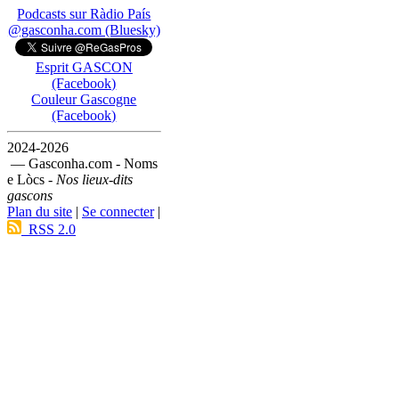
Podcasts sur Ràdio País
@gasconha.com (Bluesky)
Esprit GASCON
(Facebook)
Couleur Gascogne
(Facebook)
2024-2026
— Gasconha.com - Noms
e Lòcs -
Nos lieux-dits
gascons
Plan du site
|
Se connecter
|
RSS 2.0