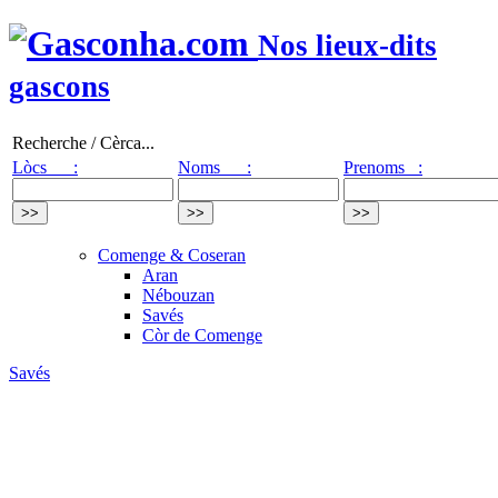
Nos lieux-dits
gascons
Recherche / Cèrca...
Lòcs :
Noms :
Prenoms :
Comenge & Coseran
Aran
Nébouzan
Savés
Còr de Comenge
Savés