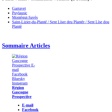
Garravet
Puylausic
Montégut-Savès
Saint-Lizier-du-Planté / Sent Líser deu Plantèr / Sent Líse dou
Plantè
Sommaire Articles
Région
Gascogne
Prospective
E-mail
Facebook