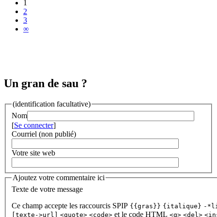
1
2
3
∞
Un gran de sau ?
(identification facultative)
Nom
[
Se connecter
]
Courriel (non publié)
Votre site web
Ajoutez votre commentaire ici
Texte de votre message
Ce champ accepte les raccourcis SPIP
{{gras}}
{italique}
-*l
et le code HTML
[texte->url]
<quote>
<code>
<q>
<del>
<in