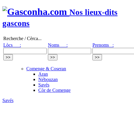
Nos lieux-dits
gascons
Recherche / Cèrca...
Lòcs :
Noms :
Prenoms :
Comenge & Coseran
Aran
Nébouzan
Savés
Còr de Comenge
Savés