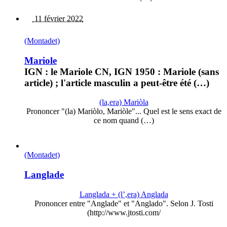
11 février 2022
(Montadet)
Mariole
IGN : le Mariole CN, IGN 1950 : Mariole (sans
article) ; l'article masculin a peut-être été (…)
(la,era) Mariòla
Prononcer "(la) Mariòlo, Mariòle"... Quel est le sens exact de
ce nom quand (…)
(Montadet)
Langlade
Langlada + (l’,era) Anglada
Prononcer entre "Anglade" et "Anglado". Selon J. Tosti
(http://www.jtosti.com/