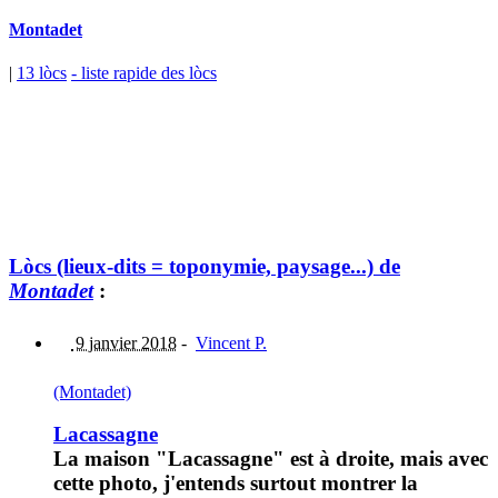
Montadet
|
13 lòcs
- liste rapide des lòcs
Lòcs (lieux-dits = toponymie, paysage...) de
Montadet
:
9 janvier 2018
-
Vincent P.
(Montadet)
Lacassagne
La maison "Lacassagne" est à droite, mais avec
cette photo, j'entends surtout montrer la