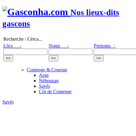
Nos lieux-dits
gascons
Recherche / Cèrca...
Lòcs :
Noms :
Prenoms :
Comenge & Coseran
Aran
Nébouzan
Savés
Còr de Comenge
Savés