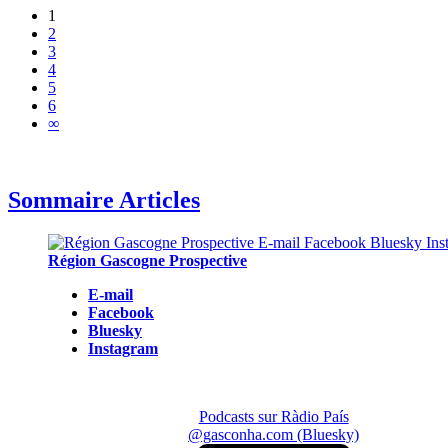
1
2
3
4
5
6
∞
Sommaire Articles
Région Gascogne Prospective
E-mail
Facebook
Bluesky
Instagram
Podcasts sur Ràdio País
@gasconha.com (Bluesky)