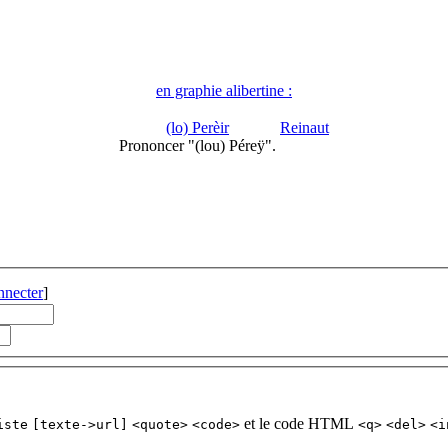
en graphie alibertine :
(lo) Perèir
Reinaut
Prononcer "(lou) Péreÿ".
nnecter
]
et le code HTML
iste
[texte->url]
<quote>
<code>
<q>
<del>
<i