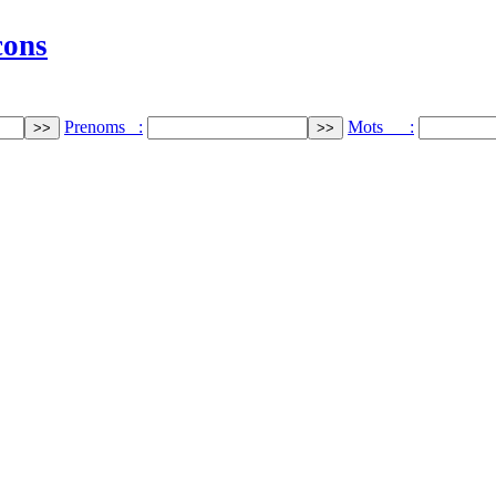
cons
Prenoms :
Mots :