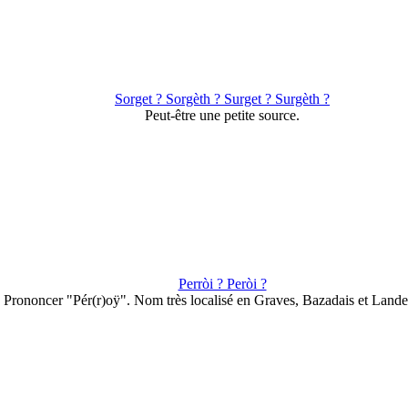
Sorget ? Sorgèth ? Surget ? Surgèth ?
Peut-être une petite source.
Perròi ? Peròi ?
Prononcer "Pér(r)oÿ". Nom très localisé en Graves, Bazadais et Land