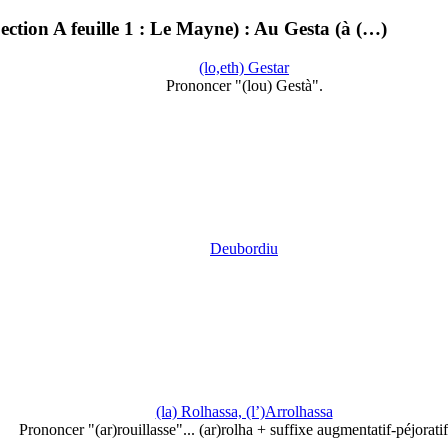
ction A feuille 1 : Le Mayne) : Au Gesta (à (…)
(lo,eth) Gestar
Prononcer "(lou) Gestà".
Deubordiu
(la) Rolhassa, (l’)Arrolhassa
Prononcer "(ar)rouillasse"... (ar)rolha + suffixe augmentatif-péjoratif