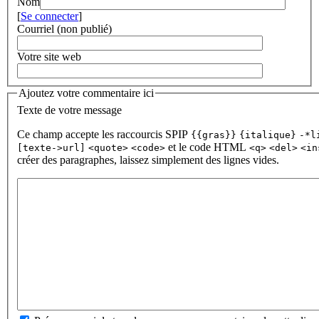
Nom
[
Se connecter
]
Courriel (non publié)
Votre site web
Ajoutez votre commentaire ici
Texte de votre message
Ce champ accepte les raccourcis SPIP
{{gras}}
{italique}
-*l
et le code HTML
[texte->url]
<quote>
<code>
<q>
<del>
<in
créer des paragraphes, laissez simplement des lignes vides.