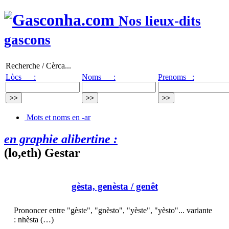
Nos lieux-dits
gascons
Recherche / Cèrca...
Lòcs :
Noms :
Prenoms :
Mots et noms en -ar
en graphie alibertine :
(lo,eth) Gestar
gèsta, genèsta
/ genêt
Prononcer entre "gèste", "gnèsto", "yèste", "yèsto"... variante
: nhèsta (…)