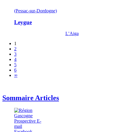
(Pessac-sur-Dordogne)
Leygue
L’Aiga
1
2
3
4
5
6
∞
Sommaire Articles