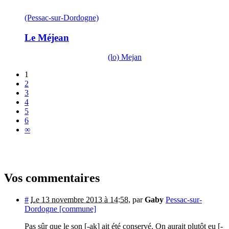
(Pessac-sur-Dordogne)
Le Méjean
(lo) Mejan
1
2
3
4
5
6
∞
Vos commentaires
#
Le 13 novembre 2013 à 14:58
,
par
Gaby
Pessac-sur-
Dordogne [commune]
Pas sûr que le son [-ak] ait été conservé. On aurait plutôt eu [-