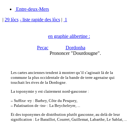
Entre-deux-Mers
|
29 lòcs
- liste rapide des lòcs
|
1
en graphie alibertine :
Peçac
Dordonha
Prononcer "Dourdougne".
Les cartes anciennes tendent à montrer qu’il s’agissait là de la
commune la plus occidentale de la bande de terre agenaise qui
touchait les rives de la Dordogne.
La toponymie y est clairement nord-gasconne :
–
Suffixe -ey : Barbey, Côte du Pesquey,
–
Palatisation de -iss- : La Beycheleyre, ...
Et des toponymes de distribution plutôt gasconne, au delà de leur
signification : Le Baraillot, Courret, Guillemat, Labarthe, Le Sablat, ...