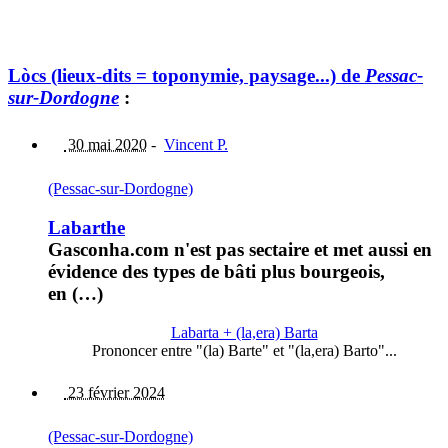
Lòcs (lieux-dits = toponymie, paysage...) de
Pessac-
sur-Dordogne
:
30 mai 2020
-
Vincent P.
(Pessac-sur-Dordogne)
Labarthe
Gasconha.com n'est pas sectaire et met aussi en
évidence des types de bâti plus bourgeois,
en (…)
Labarta + (la,era) Barta
Prononcer entre "(la) Barte" et "(la,era) Barto"...
23 février 2024
(Pessac-sur-Dordogne)