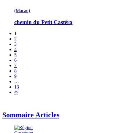
(Macau)
chemin du Petit Castéra
1
2
3
4
5
6
7
8
9
…
13
∞
Sommaire Articles