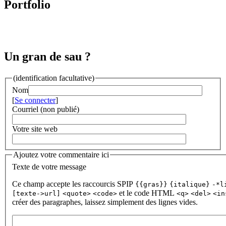
Portfolio
Un gran de sau ?
(identification facultative)
Nom
[
Se connecter
]
Courriel (non publié)
Votre site web
Ajoutez votre commentaire ici
Texte de votre message
Ce champ accepte les raccourcis SPIP
{{gras}}
{italique}
-*l
et le code HTML
[texte->url]
<quote>
<code>
<q>
<del>
<in
créer des paragraphes, laissez simplement des lignes vides.