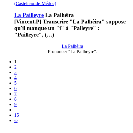
(Castelnau-de-Médoc)
La Pailleyre
La Palhèira
[Vincent.P] Transcrire "La Palhèira" suppose
qu'il manque un "i" à "Palleyre" :
"Pailleyre", (…)
La Palhèira
Prononcer "La Pailheÿre".
1
2
3
4
5
6
7
8
9
…
15
∞