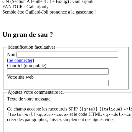
CN (Section A feuille 4 : Le Bourg) : Gaillarjouli
FANTOIR : Gaillarjouly
Semble être Gaillard-Joli prononcé à la gasconne !
Un gran de sau ?
(identification facultative)
Nom
[
Se connecter
]
Courriel (non publié)
Votre site web
Ajoutez votre commentaire ici
Texte de votre message
Ce champ accepte les raccourcis SPIP
{{gras}}
{italique}
-*l
et le code HTML
[texte->url]
<quote>
<code>
<q>
<del>
<in
créer des paragraphes, laissez simplement des lignes vides.