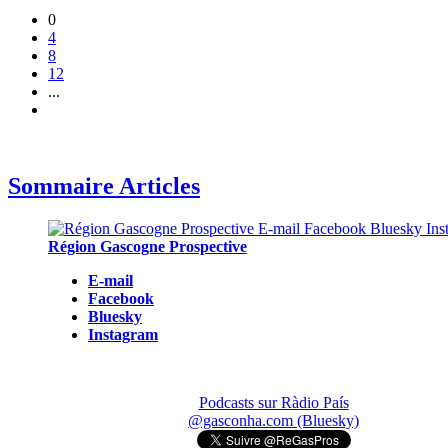
0
4
8
12
...
Sommaire Articles
Région Gascogne Prospective
E-mail
Facebook
Bluesky
Instagram
Podcasts sur Ràdio País
@gasconha.com (Bluesky)