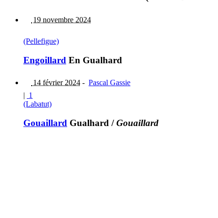
19 novembre 2024
(Pellefigue)
Engoillard
En Gualhard
14 février 2024
-
Pascal Gassie
|
1
(Labatut)
Gouaillard
Gualhard
/
Gouaillard