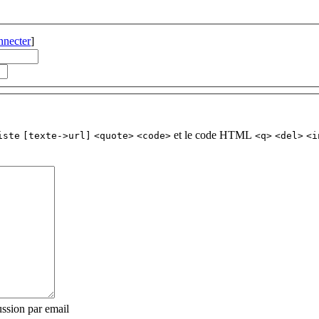
nnecter
]
et le code HTML
iste
[texte->url]
<quote>
<code>
<q>
<del>
<i
ssion par email