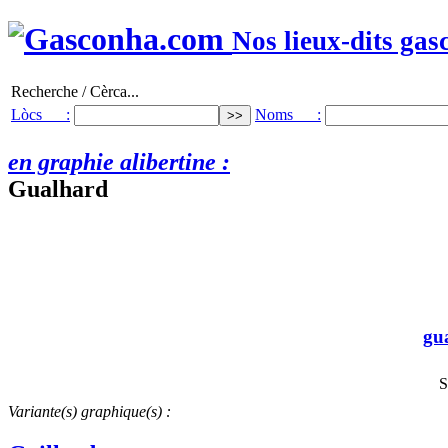
Nos lieux-dits gas
Recherche / Cèrca...
Lòcs :
Noms :
en graphie alibertine :
Gualhard
gu
S
Variante(s) graphique(s) :