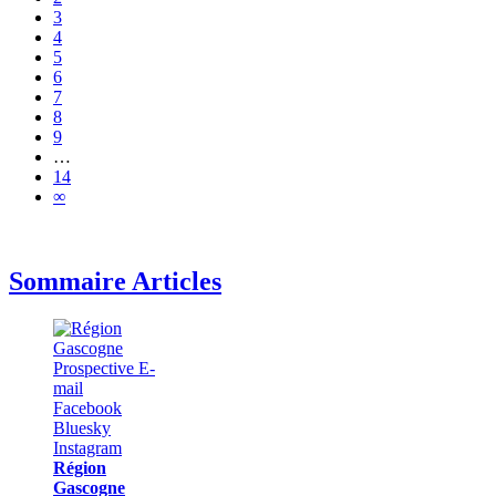
3
4
5
6
7
8
9
…
14
∞
Sommaire Articles
Région
Gascogne