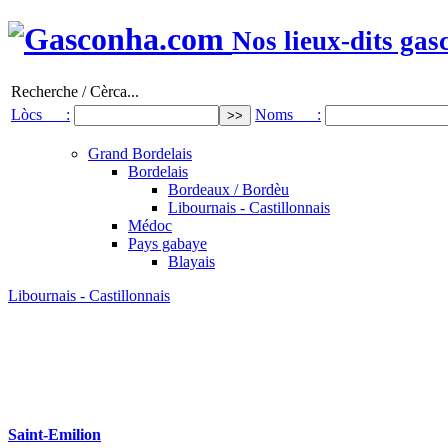
Nos lieux-dits gas
Recherche / Cèrca...
Lòcs :
Noms :
Grand Bordelais
Bordelais
Bordeaux / Bordèu
Libournais - Castillonnais
Médoc
Pays gabaye
Blayais
Libournais - Castillonnais
Saint-Emilion