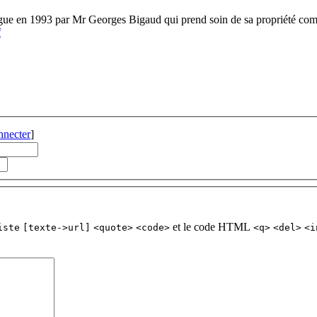
gue en 1993 par Mr Georges Bigaud qui prend soin de sa propriété comme
f
nnecter
]
et le code HTML
iste
[texte->url]
<quote>
<code>
<q>
<del>
<i