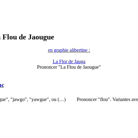
 Flou de Jaougue
en graphie alibertine :
La Flor de Jauga
Prononcer "La Flou de Jaougue"
nc
wgue", "jawgo", "yawgue", ou (…)
Prononcer "flou". Variantes ave