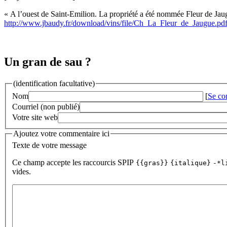
« A l’ouest de Saint-Emilion. La propriété a été nommée Fleur de Jau
http://www.jbaudy.fr/download/vins/file/Ch_La_Fleur_de_Jaugue.pd
Un gran de sau ?
(identification facultative)
Nom
[
Se co
Courriel (non publié)
Votre site web
Ajoutez votre commentaire ici
Texte de votre message
Ce champ accepte les raccourcis SPIP
{{gras}}
{italique}
-*l
vides.