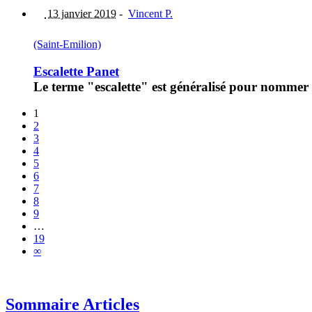
13 janvier 2019
-
Vincent P.
(Saint-Emilion)
Escalette Panet
Le terme "escalette" est généralisé pour nommer l
1
2
3
4
5
6
7
8
9
…
19
∞
Sommaire Articles