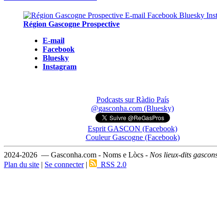
Région Gascogne Prospective
E-mail
Facebook
Bluesky
Instagram
Podcasts sur Ràdio País
@gasconha.com (Bluesky)
Esprit GASCON (Facebook)
Couleur Gascogne (Facebook)
2024-2026 — Gasconha.com - Noms e Lòcs -
Nos lieux-dits gascon
Plan du site
|
Se connecter
|
RSS 2.0