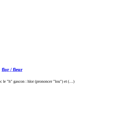
flor
/ fleur
c le "h" gascon : hlor (prononcer "lou") et (…)