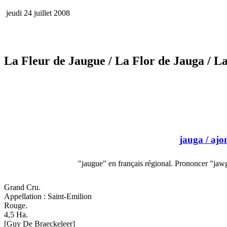
jeudi 24 juillet 2008
La Fleur de Jaugue
/ La Flor de Jauga
/ La
jauga
/ ajo
"jaugue" en français régional. Prononcer "ja
Grand Cru.
Appellation : Saint-Emilion
Rouge.
4,5 Ha.
[Guy De Braeckeleer]