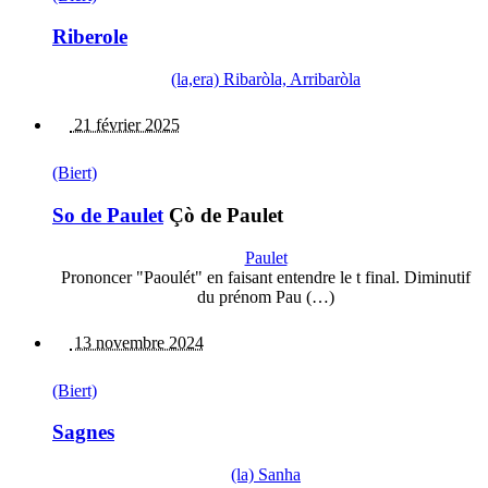
Riberole
(la,era) Ribaròla, Arribaròla
21 février 2025
(Biert)
So de Paulet
Çò de Paulet
Paulet
Prononcer "Paoulét" en faisant entendre le t final. Diminutif
du prénom Pau (…)
13 novembre 2024
(Biert)
Sagnes
(la) Sanha