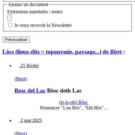
Ajouter un document
Extensions autorisées : toutes
Je veux recevoir la Newsletter
Lòcs (lieux-dits = toponymie, paysage...) de
Biert
:
21 février
(Biert)
Bosc del Lac
Bòsc deth Lac
(lo,le,eth) Bòsc
Prononcer "Lou Bòs", "Eth Bòs"...
2 mai 2025
(Biert)