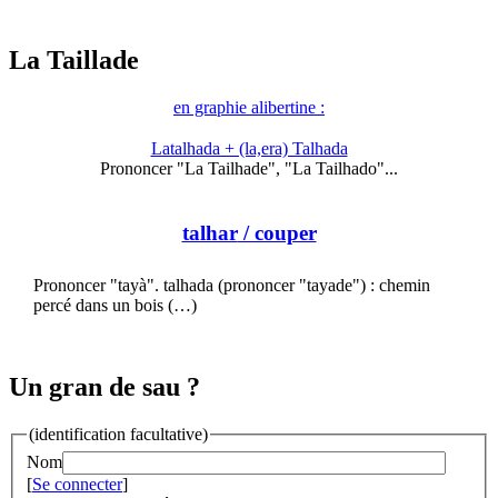
La Taillade
en graphie alibertine :
Latalhada + (la,era) Talhada
Prononcer "La Tailhade", "La Tailhado"...
talhar
/ couper
Prononcer "tayà". talhada (prononcer "tayade") : chemin
percé dans un bois (…)
Un gran de sau ?
(identification facultative)
Nom
[
Se connecter
]