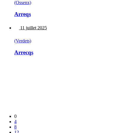
(Ossenx)
Arreqs
11 juillet 2025
(Verdets)
Arrecqs
0
4
8
12