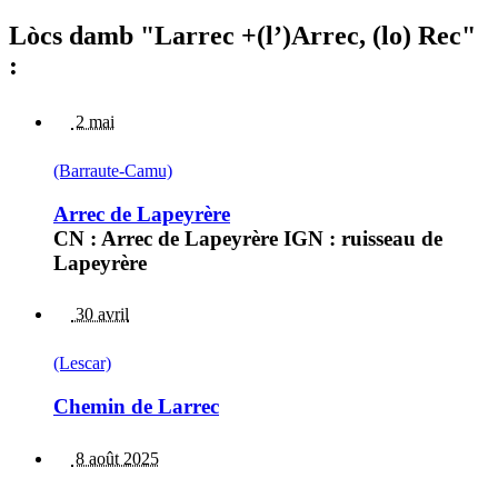
Lòcs damb "Larrec +(l’)Arrec, (lo) Rec"
:
2 mai
(Barraute-Camu)
Arrec de Lapeyrère
CN : Arrec de Lapeyrère IGN : ruisseau de
Lapeyrère
30 avril
(Lescar)
Chemin de Larrec
8 août 2025