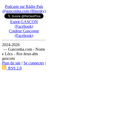
Podcasts sur Ràdio País
@gasconha.com (Bluesky)
Esprit GASCON
(Facebook)
Couleur Gascogne
(Facebook)
2024-2026
— Gasconha.com - Noms
e Lòcs -
Nos lieux-dits
gascons
Plan du site
|
Se connecter
|
RSS 2.0