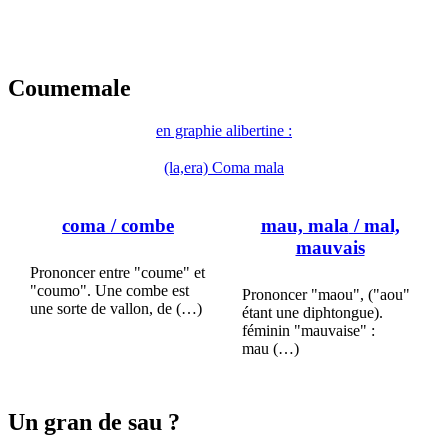
Coumemale
en graphie alibertine :
(la,era) Coma mala
coma
/ combe
mau, mala
/ mal,
mauvais
Prononcer entre "coume" et
"coumo". Une combe est
Prononcer "maou", ("aou"
une sorte de vallon, de (…)
étant une diphtongue).
féminin "mauvaise" :
mau (…)
Un gran de sau ?