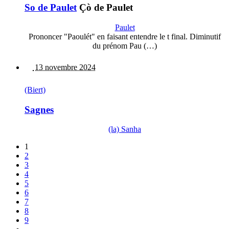
So de Paulet
Çò de Paulet
Paulet
Prononcer "Paoulét" en faisant entendre le t final. Diminutif
du prénom Pau (…)
13 novembre 2024
(Biert)
Sagnes
(la) Sanha
1
2
3
4
5
6
7
8
9