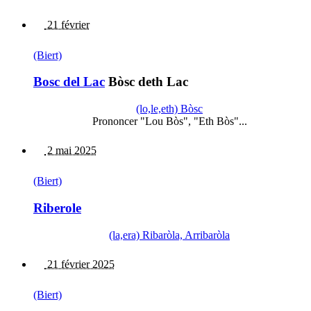
21 février
(Biert)
Bosc del Lac
Bòsc deth Lac
(lo,le,eth) Bòsc
Prononcer "Lou Bòs", "Eth Bòs"...
2 mai 2025
(Biert)
Riberole
(la,era) Ribaròla, Arribaròla
21 février 2025
(Biert)