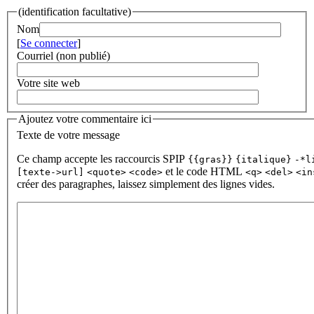
(identification facultative)
Nom
[
Se connecter
]
Courriel (non publié)
Votre site web
Ajoutez votre commentaire ici
Texte de votre message
Ce champ accepte les raccourcis SPIP
{{gras}}
{italique}
-*l
et le code HTML
[texte->url]
<quote>
<code>
<q>
<del>
<in
créer des paragraphes, laissez simplement des lignes vides.